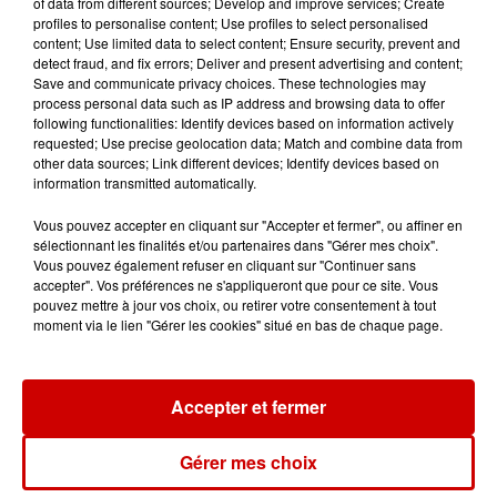
of data from different sources; Develop and improve services; Create
profiles to personalise content; Use profiles to select personalised
content; Use limited data to select content; Ensure security, prevent and
detect fraud, and fix errors; Deliver and present advertising and content;
Jeux
Save and communicate privacy choices. These technologies may
Voir plus
process personal data such as IP address and browsing data to offer
following functionalities: Identify devices based on information actively
requested; Use precise geolocation data; Match and combine data from
Gagnez vos places pour
other data sources; Link different devices; Identify devices based on
l'événement Ride the Show à
information transmitted automatically.
Morlaix !
Vous pouvez accepter en cliquant sur "Accepter et fermer", ou affiner en
sélectionnant les finalités et/ou partenaires dans "Gérer mes choix".
Vous pouvez également refuser en cliquant sur "Continuer sans
accepter". Vos préférences ne s'appliqueront que pour ce site. Vous
Gagnez vos places pour le
pouvez mettre à jour vos choix, ou retirer votre consentement à tout
festival Marché Gourmand 2026
moment via le lien "Gérer les cookies" situé en bas de chaque page.
à Coulon !
Accepter et fermer
Le Duel - Gagnez vos entrées
Gérer mes choix
pour l'un des zoos de nos
régions !