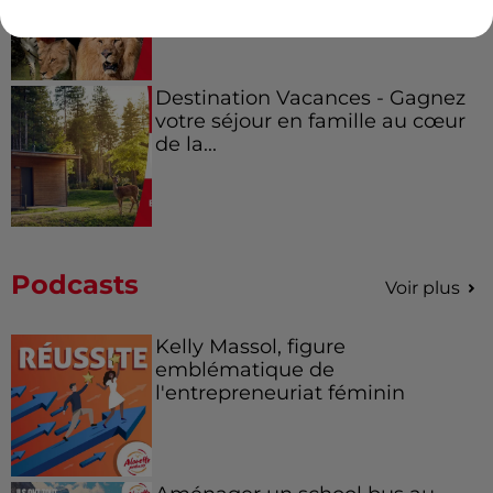
Destination Vacances - Gagnez
votre séjour en famille au cœur
de la...
Podcasts
Voir plus
Kelly Massol, figure
emblématique de
l'entrepreneuriat féminin