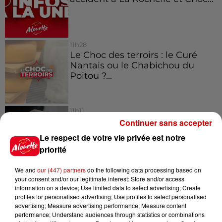
11h28
Le Choc des terroirs : le Curé
Nantais ou le Chabichou du
Poitou ?...
11h11
Face aux aboiements de chiens
Continuer sans accepter
bruyants, cette commune de
Le respect de votre vie privée est notre
l’Ouest...
priorité
We and
our (447) partners
do the following data processing based on
10h32
your consent and/or our legitimate interest: Store and/or access
"Nous sommes passés à côté
information on a device; Use limited data to select advertising; Create
d'un drame" : une voiture chute
profiles for personalised advertising; Use profiles to select personalised
advertising; Measure advertising performance; Measure content
sur la...
performance; Understand audiences through statistics or combinations