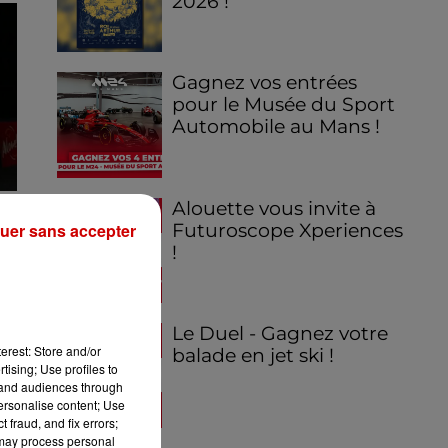
2026 !
Gagnez vos entrées
pour le Musée du Sport
Automobile au Mans !
Alouette vous invite à
Futuroscope Xperiences
uer sans accepter
!
Le Duel - Gagnez votre
erest: Store and/or
balade en jet ski !
tising; Use profiles to
tand audiences through
personalise content; Use
 fraud, and fix errors;
 may process personal