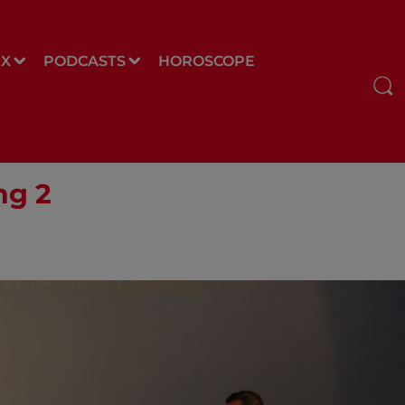
UX
PODCASTS
HOROSCOPE
ng 2