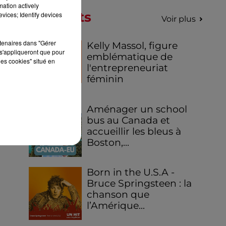
mation actively
Podcasts
vices; Identify devices
Voir plus
rtenaires dans "Gérer
Kelly Massol, figure
s'appliqueront que pour
emblématique de
les cookies" situé en
l'entrepreneuriat
féminin
Aménager un school
bus au Canada et
accueillir les bleus à
Boston,...
Born in the U.S.A -
Bruce Springsteen : la
chanson que
l’Amérique...