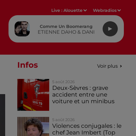
Live :
Alouette
Webradios
Comme Un Boomerang
ETIENNE DAHO & DANI
Infos
Voir plus
5 août 2026
Deux-Sèvres : grave
accident entre une
voiture et un minibus
5 août 2026
Violences conjugales : le
chef Jean Imbert (Top