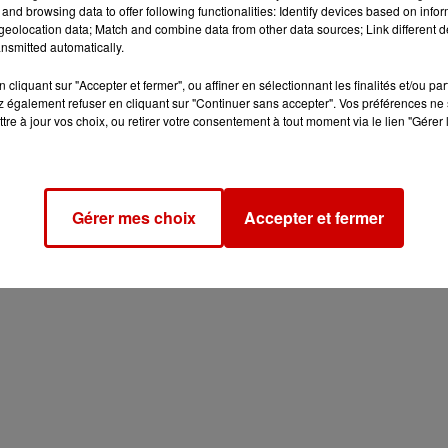
and browsing data to offer following functionalities: Identify devices based on infor
eolocation data; Match and combine data from other data sources; Link different de
nsmitted automatically.
cliquant sur "Accepter et fermer", ou affiner en sélectionnant les finalités et/ou pa
 également refuser en cliquant sur "Continuer sans accepter". Vos préférences ne 
tre à jour vos choix, ou retirer votre consentement à tout moment via le lien "Gérer 
Gérer mes choix
Accepter et fermer