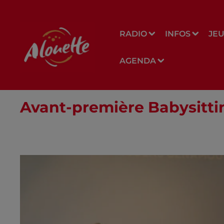
RADIO
INFOS
JE
AGENDA
Avant-première Babysitti