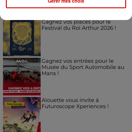
Gérer mes choix
Jeux
Voir plus
Gagnez vos places pour le
Festival du Roi Arthur 2026 !
Gagnez vos entrées pour le
Musée du Sport Automobile au
Mans !
Alouette vous invite à
Futuroscope Xperiences !