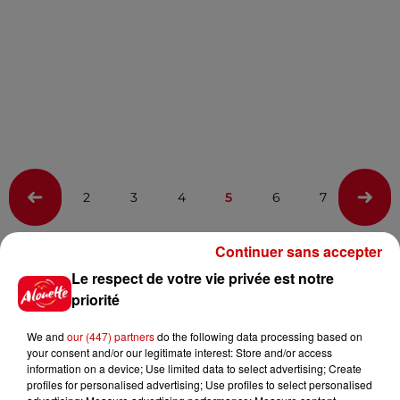
2
3
4
5
6
7
8
Continuer sans accepter
Infos
Voir plus
Le respect de votre vie privée est notre
priorité
17h06
Pape Léon XIV en France : quel
We and
our (447) partners
do the following data processing based on
est son programme ?
your consent and/or our legitimate interest: Store and/or access
information on a device; Use limited data to select advertising; Create
profiles for personalised advertising; Use profiles to select personalised