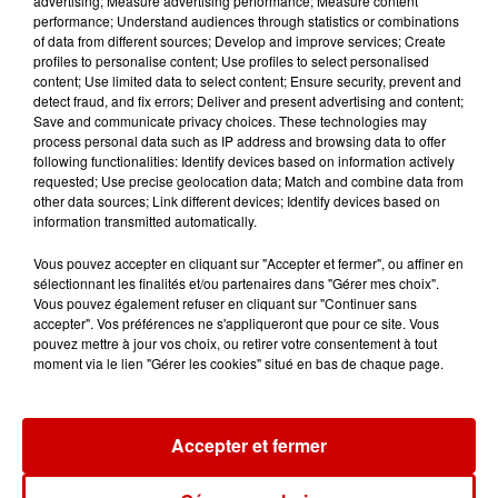
advertising; Measure advertising performance; Measure content
performance; Understand audiences through statistics or combinations
15h54
of data from different sources; Develop and improve services; Create
Limoges : un bébé d'un mois
profiles to personalise content; Use profiles to select personalised
blessé dans un incendie, un
content; Use limited data to select content; Ensure security, prevent and
appartement...
detect fraud, and fix errors; Deliver and present advertising and content;
Save and communicate privacy choices. These technologies may
process personal data such as IP address and browsing data to offer
following functionalities: Identify devices based on information actively
15h02
requested; Use precise geolocation data; Match and combine data from
Éclipse solaire : découvrez les
other data sources; Link different devices; Identify devices based on
information transmitted automatically.
meilleurs spots d'observation
du...
Vous pouvez accepter en cliquant sur "Accepter et fermer", ou affiner en
sélectionnant les finalités et/ou partenaires dans "Gérer mes choix".
Vous pouvez également refuser en cliquant sur "Continuer sans
accepter". Vos préférences ne s'appliqueront que pour ce site. Vous
11h51
pouvez mettre à jour vos choix, ou retirer votre consentement à tout
À LA UNE : professeur
moment via le lien "Gérer les cookies" situé en bas de chaque page.
condamné, repreneurs pour
Duralex et la...
Accepter et fermer