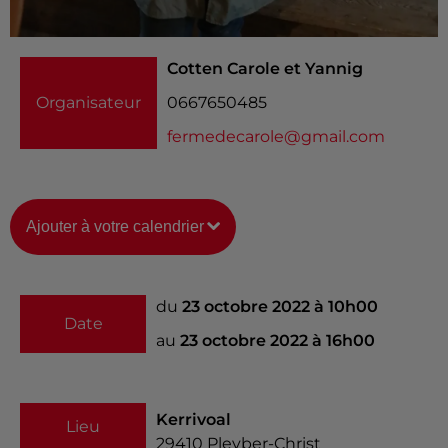
Cotten Carole et Yannig
Organisateur
0667650485
fermedecarole@gmail.com
Ajouter à votre calendrier
du
23 octobre 2022 à 10h00
Date
au
23 octobre 2022 à 16h00
Kerrivoal
Lieu
29410
Pleyber-Christ