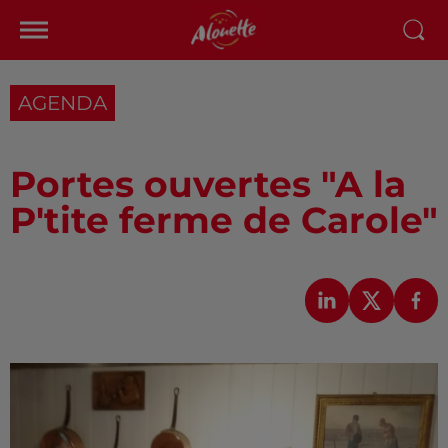
AGENDA
Portes ouvertes "A la
P'tite ferme de Carole"