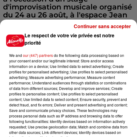
d'improvisation musicale organisé
du 24 au 26 août, à l'espace Jean
Vilar, avec Josselin Arhiman
Continuer sans accepter
(pianiste), Valéry Bertrand
Le respect de votre vie privée est notre
(guitariste) et Romain Bercé
priorité
(batteur).
We and
our (447) partners
do the following data processing based on
your consent and/or our legitimate interest: Store and/or access
À l'affiche de ce vendredi 26 août,
information on a device; Use limited data to select advertising; Create
un concert du quartet NUNC, l'un
profiles for personalised advertising; Use profiles to select personalised
des groupes portés par la
advertising; Measure advertising performance; Measure content
performance; Understand audiences through statistics or combinations
compagnie, qui a sorti un nouvel
of data from different sources; Develop and improve services; Create
album en mai dernier, et qui
profiles to personalise content; Use profiles to select personalised
content; Use limited data to select content; Ensure security, prevent and
invitera pour l'occasion le
detect fraud, and fix errors; Deliver and present advertising and content;
guitariste Valéry Bertrand pour
Save and communicate privacy choices. These technologies may
process personal data such as IP address and browsing data to offer
une deuxième partie de concert
following functionalities: Identify devices based on information actively
en quintet.
requested; Use precise geolocation data; Match and combine data from
other data sources; Link different devices; Identify devices based on