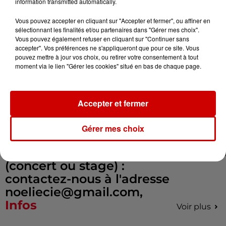
information transmitted automatically.
En première partie de soirée, un
concert sera donné par les
Vous pouvez accepter en cliquant sur "Accepter et fermer", ou affiner en
sélectionnant les finalités et/ou partenaires dans "Gérer mes choix".
stagiaires à 19h, à l'issue du stage
Vous pouvez également refuser en cliquant sur "Continuer sans
de 3 jours qu'ils auront effectué.
accepter". Vos préférences ne s'appliqueront que pour ce site. Vous
pouvez mettre à jour vos choix, ou retirer votre consentement à tout
moment via le lien "Gérer les cookies" situé en bas de chaque page.
Pour assurer un moment
convivial, une équipe de
bénévoles sera présente pour tenir
Accepter et fermer
la buvette et la restauration sur
place.
Gérer mes choix
réservations/inscriptions/informati
(concert ou stage) :
contactez-nous à l'adresse
noeliecie@gmail.com,
Infos
Voir plus