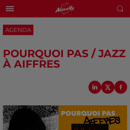
AGENDA
POURQUOI PAS / JAZZ
À AIFFRES