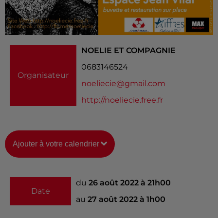
NOELIE ET COMPAGNIE
0683146524
Organisateur
noeliecie@gmail.com
http://noeliecie.free.fr
Ajouter à votre calendrier
du
26 août 2022 à 21h00
Date
au
27 août 2022 à 1h00