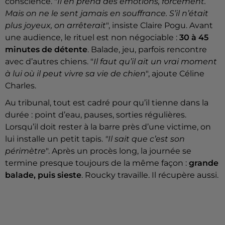
conscience. "
Il en prend des émotions, forcément.
Mais on ne le sent jamais en souffrance. S’il n’était
plus joyeux, on arrêterait
", insiste Claire Pogu. Avant
une audience, le rituel est non négociable :
30 à 45
minutes de détente
. Balade, jeu, parfois rencontre
avec d’autres chiens. "
Il faut qu’il ait un vrai moment
à lui où il peut vivre sa vie de chien
", ajoute Céline
Charles.
Au tribunal, tout est cadré pour qu’il tienne dans la
durée : point d’eau, pauses, sorties régulières.
Lorsqu’il doit rester à la barre près d’une victime, on
lui installe un petit tapis.
"Il sait que c’est son
périmètre
". Après un procès long, la journée se
termine presque toujours de la même façon :
grande
balade, puis sieste
. Roucky travaille. Il récupère aussi.