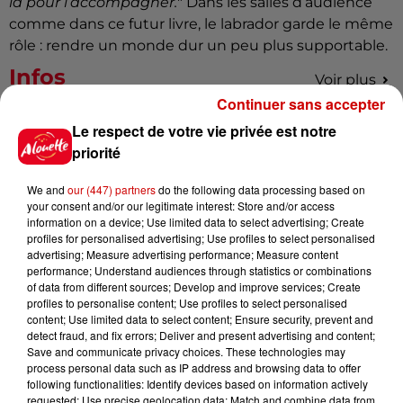
là pour l’accompagner.
" Dans les salles d’audience
comme dans ce futur livre, le labrador garde le même
rôle : rendre un monde dur un peu plus supportable.
Infos
Voir plus
Continuer sans accepter
15h30
Le respect de votre vie privée est notre
Un homme décède après une
priorité
noyade dans le Finistère
We and
our (447) partners
do the following data processing based on
your consent and/or our legitimate interest: Store and/or access
information on a device; Use limited data to select advertising; Create
profiles for personalised advertising; Use profiles to select personalised
14h48
advertising; Measure advertising performance; Measure content
Vendre un chiot en animalerie
performance; Understand audiences through statistics or combinations
peut coûter très cher
of data from different sources; Develop and improve services; Create
profiles to personalise content; Use profiles to select personalised
content; Use limited data to select content; Ensure security, prevent and
detect fraud, and fix errors; Deliver and present advertising and content;
Save and communicate privacy choices. These technologies may
14h03
process personal data such as IP address and browsing data to offer
Invasion de physalies sur des
following functionalities: Identify devices based on information actively
requested; Use precise geolocation data; Match and combine data from