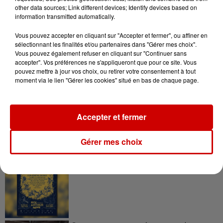
plages du Sud-Ouest
other data sources; Link different devices; Identify devices based on
information transmitted automatically.
Vous pouvez accepter en cliquant sur "Accepter et fermer", ou affiner en
sélectionnant les finalités et/ou partenaires dans "Gérer mes choix".
11h51
Vous pouvez également refuser en cliquant sur "Continuer sans
À LA UNE : affaire Manon
accepter". Vos préférences ne s'appliqueront que pour ce site. Vous
Relandeau, musée cambriolé et
pouvez mettre à jour vos choix, ou retirer votre consentement à tout
Amel Bent en...
moment via le lien "Gérer les cookies" situé en bas de chaque page.
Accepter et fermer
Jeux
Voir plus
Gérer mes choix
Gagnez vos places pour le
Festival du Roi Arthur 2026 !