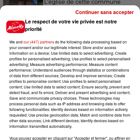
L’église de cette commune
d’Indre-et-Loire a été
Continuer sans accepter
cambriolée, deux...
Le respect de votre vie privée est notre
priorité
10h20
We and
our (447) partners
do the following data processing based on
Incendies suspects en Deux-
your consent and/or our legitimate interest: Store and/or access
Sèvres et en Maine-et-Loire :
information on a device; Use limited data to select advertising; Create
un...
profiles for personalised advertising; Use profiles to select personalised
advertising; Measure advertising performance; Measure content
performance; Understand audiences through statistics or combinations
of data from different sources; Develop and improve services; Create
8h49
profiles to personalise content; Use profiles to select personalised
Rennes : enquête ouverte après
content; Use limited data to select content; Ensure security, prevent and
un accident impliquant un
detect fraud, and fix errors; Deliver and present advertising and content;
conducteur...
Save and communicate privacy choices. These technologies may
process personal data such as IP address and browsing data to offer
following functionalities: Identify devices based on information actively
requested; Use precise geolocation data; Match and combine data from
other data sources; Link different devices; Identify devices based on
8 août 2026
information transmitted automatically.
Aide carburant pour les "grands
rouleurs" : le délai pour la...
Vous pouvez accepter en cliquant sur "Accepter et fermer", ou affiner en