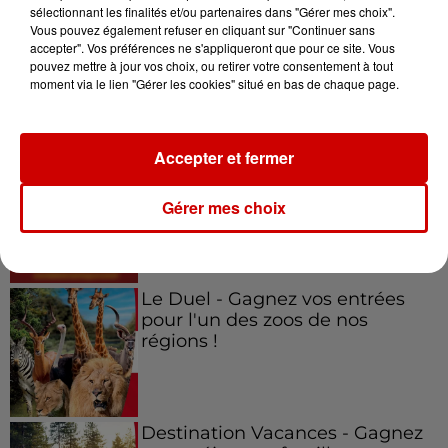
sélectionnant les finalités et/ou partenaires dans "Gérer mes choix".
Vous pouvez également refuser en cliquant sur "Continuer sans
accepter". Vos préférences ne s'appliqueront que pour ce site. Vous
pouvez mettre à jour vos choix, ou retirer votre consentement à tout
moment via le lien "Gérer les cookies" situé en bas de chaque page.
Jeux
Voir plus
Accepter et fermer
Gagnez vos places pour le
festival Marché Gourmand 2026
Gérer mes choix
à Coulon !
Le Duel - Gagnez vos entrées
pour l'un des zoos de nos
régions !
Destination Vacances - Gagnez