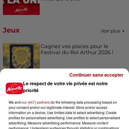
Jeux
Voir plus
Gagnez vos places pour le
Festival du Roi Arthur 2026 !
Continuer sans accepter
Le respect de votre vie privée est notre
Gagnez vos entrées pour le
priorité
Musée du Sport Automobile au
Mans !
We and
our (447) partners
do the following data processing based on
your consent and/or our legitimate interest: Store and/or access
information on a device; Use limited data to select advertising; Create
profiles for personalised advertising; Use profiles to select personalised
Alouette vous invite à
advertising; Measure advertising performance; Measure content
performance; Understand audiences through statistics or combinations