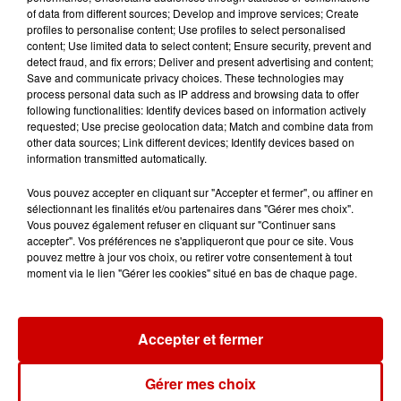
Futuroscope Xperiences !
of data from different sources; Develop and improve services; Create
profiles to personalise content; Use profiles to select personalised
content; Use limited data to select content; Ensure security, prevent and
detect fraud, and fix errors; Deliver and present advertising and content;
Save and communicate privacy choices. These technologies may
process personal data such as IP address and browsing data to offer
Le Duel - Gagnez votre balade
following functionalities: Identify devices based on information actively
en jet ski !
requested; Use precise geolocation data; Match and combine data from
other data sources; Link different devices; Identify devices based on
information transmitted automatically.
Vous pouvez accepter en cliquant sur "Accepter et fermer", ou affiner en
sélectionnant les finalités et/ou partenaires dans "Gérer mes choix".
Vous pouvez également refuser en cliquant sur "Continuer sans
accepter". Vos préférences ne s'appliqueront que pour ce site. Vous
Podcasts
Voir plus
pouvez mettre à jour vos choix, ou retirer votre consentement à tout
moment via le lien "Gérer les cookies" situé en bas de chaque page.
Kelly Massol, figure
emblématique de
Accepter et fermer
l'entrepreneuriat féminin
Gérer mes choix