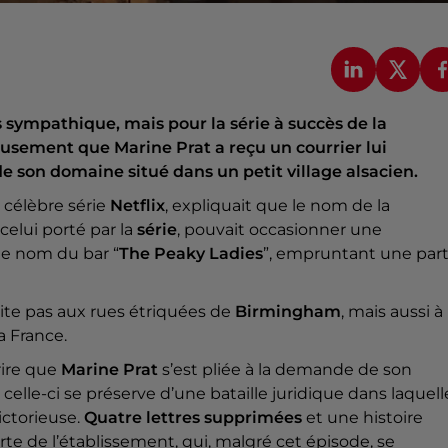
s sympathique, mais pour la série à succès de la
érieusement que Marine Prat a reçu un courrier lui
son domaine situé dans un petit village alsacien.
a célèbre série
Netflix
, expliquait que le nom de la
celui porté par la
série
, pouvait occasionner une
 le nom du bar “
The Peaky Ladies
”, empruntant une part
ite pas aux rues étriquées de
Birmingham
, mais aussi à
la France.
rire que
Marine Prat
s’est pliée à la demande de son
, celle-ci se préserve d’une bataille juridique dans laquell
ictorieuse.
Quatre lettres supprimées
et une histoire
rte de l’établissement, qui, malgré cet épisode, se