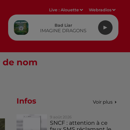
Live :
Alouette
Webradios
Bad Liar
IMAGINE DRAGONS
r de nom
Infos
Voir plus
9 août 2026
SNCF : attention à ce
faux SMS réclamant le