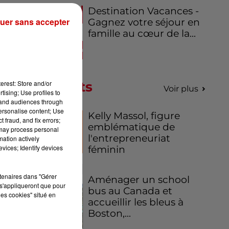
te
Destination Vacances -
uer sans accepter
un
Gagnez votre séjour en
famille au cœur de la...
à
erest: Store and/or
Podcasts
Voir plus
tising; Use profiles to
tand audiences through
personalise content; Use
Kelly Massol, figure
 fraud, and fix errors;
emblématique de
 may process personal
l'entrepreneuriat
mation actively
vices; Identify devices
féminin
rtenaires dans "Gérer
Aménager un school
s'appliqueront que pour
bus au Canada et
les cookies" situé en
accueillir les bleus à
Boston,...