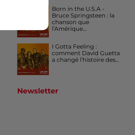
Born in the U.S.A -
Bruce Springsteen : la
chanson que
l’Amérique...
I Gotta Feeling :
comment David Guetta
a changé l’histoire des...
Newsletter