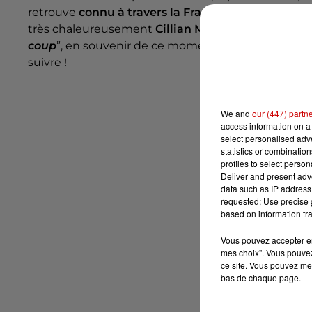
retrouve
connu à travers la France
et peut-être mêm
très chaleureusement
Cillian Murphy
(acteur incar
coup
”, en souvenir de ce moment, comme le rappor
suivre !
We and
our (447) partn
access information on a 
select personalised ad
statistics or combinatio
profiles to select person
Deliver and present adv
data such as IP address 
requested; Use precise g
based on information tra
Vous pouvez accepter en 
mes choix". Vous pouvez
ce site. Vous pouvez met
bas de chaque page.