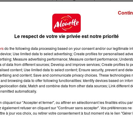
e, outre-manche. C’est d’ailleurs pour cela qu’elle invi
Contin
nant le héros de la série
Thomas Shelby
) à venir “
boire 
te le journal
20 Minutes
. L’invitation est lancée… affaire 
Le respect de votre vie privée est notre priorité
ers
do the following data processing based on your consent and/or our legitimate int
device; Use limited data to select advertising; Create profiles for personalised adver
vertising; Measure advertising performance; Measure content performance; Unders
ns of data from different sources; Develop and improve services; Create profiles to 
alised content; Use limited data to select content; Ensure security, prevent and detect
ertising and content; Save and communicate privacy choices. These technologies
and browsing data to offer following functionalities: Identify devices based on infor
eolocation data; Match and combine data from other data sources; Link different de
nsmitted automatically.
cliquant sur "Accepter et fermer", ou affiner en sélectionnant les finalités et/ou pa
 également refuser en cliquant sur "Continuer sans accepter". Vos préférences ne 
tre à jour vos choix, ou retirer votre consentement à tout moment via le lien "Gérer 