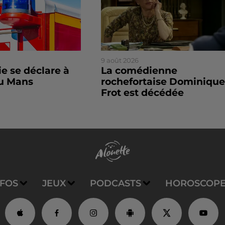
9 août 2026
e se déclare à
La comédienne
du Mans
rochefortaise Dominique
Frot est décédée
NFOS
JEUX
PODCASTS
HOROSCOP