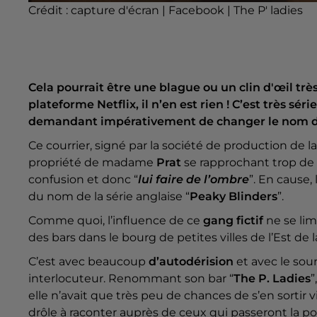
Crédit :
capture d'écran | Facebook | The P' ladies
Cela pourrait être une blague ou un clin d'œil trè
plateforme Netflix, il n’en est rien ! C’est très s
demandant impérativement de changer le nom de 
Ce courrier, signé par la société de production de l
propriété de madame
Prat
se rapprochant trop de 
confusion et donc “
lui faire de l’ombre
”. En cause,
du nom de la série anglaise “
Peaky Blinders
”.
Comme quoi, l’influence de ce
gang fictif
ne se lim
des bars dans le bourg de petites villes de l’Est de 
C’est avec beaucoup
d’autodérision
et avec le sou
interlocuteur. Renommant son bar “
The P. Ladies
”
elle n’avait que très peu de chances de s’en sortir v
drôle à raconter auprès de ceux qui passeront la po