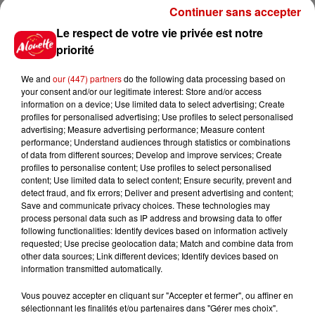
conducteur...
Continuer sans accepter
Le respect de votre vie privée est notre
priorité
8 août 2026
Aide carburant pour les "grands
We and
our (447) partners
do the following data processing based on
rouleurs" : le délai pour la...
your consent and/or our legitimate interest: Store and/or access
information on a device; Use limited data to select advertising; Create
profiles for personalised advertising; Use profiles to select personalised
advertising; Measure advertising performance; Measure content
performance; Understand audiences through statistics or combinations
8 août 2026
of data from different sources; Develop and improve services; Create
Royan : elle tente d’écraser son
profiles to personalise content; Use profiles to select personalised
ex-conjoint et dit regretter...
content; Use limited data to select content; Ensure security, prevent and
detect fraud, and fix errors; Deliver and present advertising and content;
Save and communicate privacy choices. These technologies may
process personal data such as IP address and browsing data to offer
following functionalities: Identify devices based on information actively
8 août 2026
requested; Use precise geolocation data; Match and combine data from
Cambriolages : plus de 18 000
other data sources; Link different devices; Identify devices based on
information transmitted automatically.
logements visités en juillet 2026,
en...
Vous pouvez accepter en cliquant sur "Accepter et fermer", ou affiner en
sélectionnant les finalités et/ou partenaires dans "Gérer mes choix".