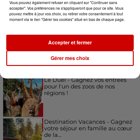
Vous pouvez également refuser en cliquant sur "Continuer sans
accepter". Vos préférences ne s'appliqueront que pour ce site. Vous
pouvez mettre à jour vos choix, ou retirer votre consentement à tout
Jeux
moment via le lien "Gérer les cookies" situé en bas de chaque page.
Voir plus
Gagnez vos places pour le
Accepter et fermer
festival Marché Gourmand 2026
à Coulon !
Gérer mes choix
Le Duel - Gagnez vos entrées
pour l'un des zoos de nos
régions !
Destination Vacances - Gagnez
votre séjour en famille au cœur
de la...