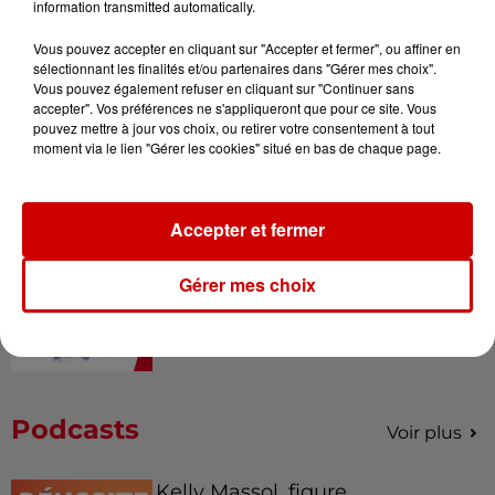
information transmitted automatically.
Vous pouvez accepter en cliquant sur "Accepter et fermer", ou affiner en
sélectionnant les finalités et/ou partenaires dans "Gérer mes choix".
Vous pouvez également refuser en cliquant sur "Continuer sans
Alouette vous invite à
accepter". Vos préférences ne s'appliqueront que pour ce site. Vous
Futuroscope Xperiences !
pouvez mettre à jour vos choix, ou retirer votre consentement à tout
moment via le lien "Gérer les cookies" situé en bas de chaque page.
Accepter et fermer
Le Duel - Gagnez votre balade
en jet ski !
Gérer mes choix
Podcasts
Voir plus
Kelly Massol, figure