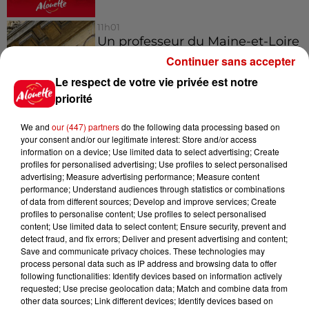
11h01
Un professeur du Maine-et-Loire
condamné pour des échanges...
Continuer sans accepter
Le respect de votre vie privée est notre
priorité
We and
our (447) partners
do the following data processing based on
your consent and/or our legitimate interest: Store and/or access
Jeux
Voir plus
information on a device; Use limited data to select advertising; Create
profiles for personalised advertising; Use profiles to select personalised
advertising; Measure advertising performance; Measure content
Gagnez vos places pour le
performance; Understand audiences through statistics or combinations
Festival du Roi Arthur 2026 !
of data from different sources; Develop and improve services; Create
profiles to personalise content; Use profiles to select personalised
content; Use limited data to select content; Ensure security, prevent and
detect fraud, and fix errors; Deliver and present advertising and content;
Save and communicate privacy choices. These technologies may
process personal data such as IP address and browsing data to offer
Gagnez vos entrées pour le
following functionalities: Identify devices based on information actively
requested; Use precise geolocation data; Match and combine data from
Musée du Sport Automobile au
other data sources; Link different devices; Identify devices based on
Mans !