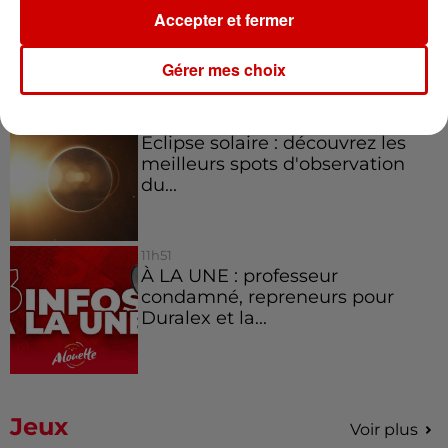
Limoges : un bébé d'un mois
Accepter et fermer
blessé dans un incendie, un
appartement...
Gérer mes choix
15h02
Éclipse solaire : découvrez les
meilleurs spots d'observation
du...
11h51
À LA UNE : professeur
condamné, repreneurs pour
Duralex et la...
Jeux
Voir plus