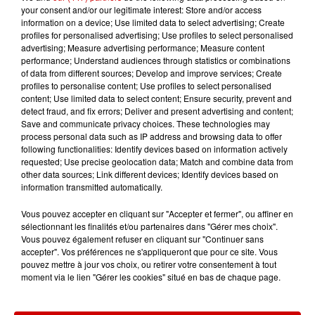
Payant
your consent and/or our legitimate interest: Store and/or access
information on a device; Use limited data to select advertising; Create
Tarif
14€ adulte / 12 € enfant jusqu'à
profiles for personalised advertising; Use profiles to select personalised
advertising; Measure advertising performance; Measure content
12ans
performance; Understand audiences through statistics or combinations
of data from different sources; Develop and improve services; Create
profiles to personalise content; Use profiles to select personalised
4e Rando gourmande semi
content; Use limited data to select content; Ensure security, prevent and
detect fraud, and fix errors; Deliver and present advertising and content;
nocturne des sapeurs pompiers
Save and communicate privacy choices. These technologies may
5 étapes gourmandes
process personal data such as IP address and browsing data to offer
following functionalities: Identify devices based on information actively
Circuit de 8 ou 12km
requested; Use precise geolocation data; Match and combine data from
Infos
other data sources; Link different devices; Identify devices based on
Voir plus
information transmitted automatically.
17h06
Vous pouvez accepter en cliquant sur "Accepter et fermer", ou affiner en
Pape Léon XIV en France : quel
sélectionnant les finalités et/ou partenaires dans "Gérer mes choix".
Vous pouvez également refuser en cliquant sur "Continuer sans
est son programme ?
accepter". Vos préférences ne s'appliqueront que pour ce site. Vous
pouvez mettre à jour vos choix, ou retirer votre consentement à tout
moment via le lien "Gérer les cookies" situé en bas de chaque page.
15h54