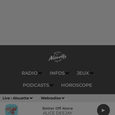
RADIO
INFOS
JEUX
PODCASTS
HOROSCOPE
AGENDA
Live :
Alouette
Webradios
Better Off Alone
ALICE DEEJAY