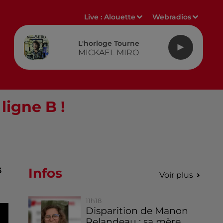
Live :
Alouette
Webradios
L'horloge Tourne
MICKAEL MIRO
 ligne B !
Infos
3
Voir plus
11h18
Disparition de Manon
Relandeau : sa mère