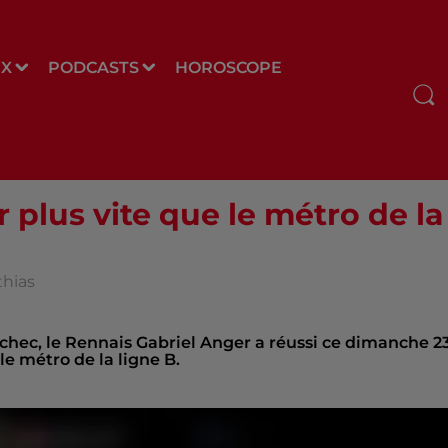
UX
PODCASTS
HOROSCOPE
r plus vite que le métro de la
thias
échec, le Rennais Gabriel Anger a réussi ce dimanche 2
le métro de la ligne B.