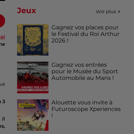
Jeux
Voir plus
Gagnez vos places pour
le Festival du Roi Arthur
el
2026 !
une
Gagnez vos entrées
pour le Musée du Sport
Automobile au Mans !
evé
 3
Alouette vous invite à
Futuroscope Xperiences
!
il
es,