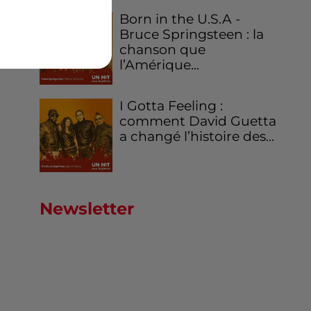
Born in the U.S.A -
Bruce Springsteen : la
chanson que
l’Amérique...
I Gotta Feeling :
comment David Guetta
a changé l’histoire des...
Newsletter