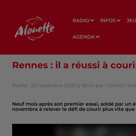
RADIO
INFOS
JE
AGENDA
Rennes : il a réussi à couri
Publié : 23 novembre 2025 à 18h14 par
Corentin Ma
Neuf mois après son premier essai, soldé par un 
novembre à relever le défi de courir plus vite que 