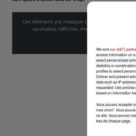
Cet élément est masqué compte-tenu du refus
souhaitez l'afficher, merci de nous donner
Affic
We and
our (447) partn
access information on a 
select personalised ad
statistics or combinatio
profiles to select person
Deliver and present adv
data such as IP address 
requested; Use precise g
based on information tra
Vous pouvez accepter en 
mes choix". Vous pouvez
ce site. Vous pouvez met
bas de chaque page.