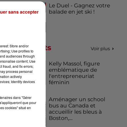
Le Duel - Gagnez votre
uer sans accepter
balade en jet ski !
Podcasts
erest: Store and/or
Voir plus
tising; Use profiles to
tand audiences through
personalise content; Use
Kelly Massol, figure
 fraud, and fix errors;
emblématique de
 may process personal
l'entrepreneuriat
mation actively
vices; Identify devices
féminin
rtenaires dans "Gérer
Aménager un school
s'appliqueront que pour
bus au Canada et
les cookies" situé en
accueillir les bleus à
Boston,...