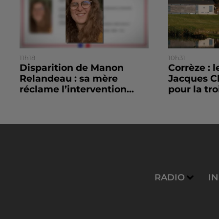
11h18
10h31
Disparition de Manon
Corrèze : 
Relandeau : sa mère
Jacques C
réclame l’intervention...
pour la tro
RADIO
I