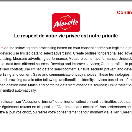
Contin
 du dépôt de cookies que vous avez exprimé. Si vous
 votre accord en cliquant sur le bouton ci-dessous.
Le respect de votre vie privée est notre priorité
her l'élément
ers
do the following data processing based on your consent and/or our legitimate int
device; Use limited data to select advertising; Create profiles for personalised adver
vertising; Measure advertising performance; Measure content performance; Unders
ns of data from different sources; Develop and improve services; Create profiles to 
alised content; Use limited data to select content; Ensure security, prevent and detect
ertising and content; Save and communicate privacy choices. These technologies
and browsing data to offer following functionalities: Identify devices based on infor
eolocation data; Match and combine data from other data sources; Link different de
nsmitted automatically.
cliquant sur "Accepter et fermer", ou affiner en sélectionnant les finalités et/ou pa
 également refuser en cliquant sur "Continuer sans accepter". Vos préférences ne 
tre à jour vos choix, ou retirer votre consentement à tout moment via le lien "Gérer 