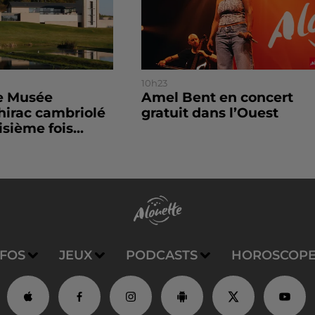
10h23
le Musée
Amel Bent en concert
hirac cambriolé
gratuit dans l’Ouest
isième fois...
NFOS
JEUX
PODCASTS
HOROSCOP