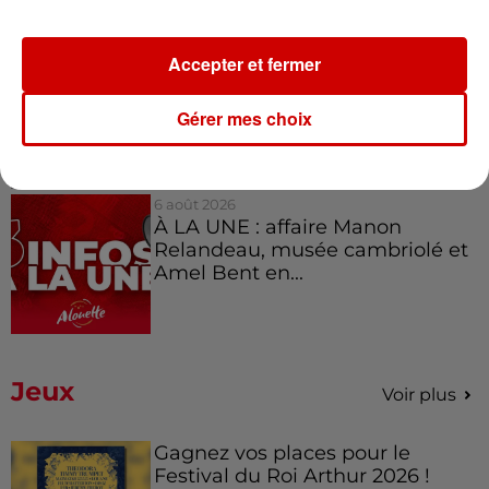
6 août 2026
Accepter et fermer
Invasion de physalies sur des
plages du Sud-Ouest
Gérer mes choix
6 août 2026
À LA UNE : affaire Manon
Relandeau, musée cambriolé et
Amel Bent en...
Jeux
Voir plus
Gagnez vos places pour le
Festival du Roi Arthur 2026 !