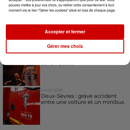
pouvez mettre à jour vos choix, ou retirer votre consentement à tout
moment via le lien "Gérer les cookies" situé en bas de chaque page.
10h31
Corrèze : le Musée Jacques
Chirac cambriolé pour la
troisième fois...
Accepter et fermer
Gérer mes choix
10h23
Amel Bent en concert gratuit
dans l’Ouest
5 août 2026
Deux-Sèvres : grave accident
entre une voiture et un minibus