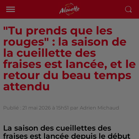
"Tu prends que les
rouges" : la saison de
la cueillette des
fraises est lancée, et le
retour du beau temps
attendu
Publié : 21 mai 2026 à 15h51 par
Adrien Michaud
La saison des cueillettes des
fraises est lancée depuis le début