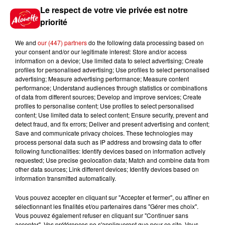
pendant que la petite de 2 ans et demi engloutit un
Le respect de votre vie privée est notre
fruit tout juste ramassé.
priorité
Pour ce nouveau grand week-end de mai,
plus de 1
We and
our (447) partners
do the following data processing based on
000 personnes sont attendues samedi et dimanche
your consent and/or our legitimate interest: Store and/or access
à la ferme de la Réauté.
Comme Julia, elles pourront
information on a device; Use limited data to select advertising; Create
cueillir sous un grand soleil jaune, le petit fruit rouge.
profiles for personalised advertising; Use profiles to select personalised
advertising; Measure advertising performance; Measure content
performance; Understand audiences through statistics or combinations
Comme Claudine et Solène, plus de 1 000 personnes
of data from different sources; Develop and improve services; Create
profiles to personalise content; Use profiles to select personalised
sont attendues ce week-end dans cette ferme.
content; Use limited data to select content; Ensure security, prevent and
detect fraud, and fix errors; Deliver and present advertising and content;
Save and communicate privacy choices. These technologies may
process personal data such as IP address and browsing data to offer
Infos
following functionalities: Identify devices based on information actively
Voir plus
requested; Use precise geolocation data; Match and combine data from
other data sources; Link different devices; Identify devices based on
information transmitted automatically.
11h18
Disparition de Manon
Vous pouvez accepter en cliquant sur "Accepter et fermer", ou affiner en
Relandeau : sa mère réclame
sélectionnant les finalités et/ou partenaires dans "Gérer mes choix".
l’intervention...
Vous pouvez également refuser en cliquant sur "Continuer sans
accepter". Vos préférences ne s'appliqueront que pour ce site. Vous