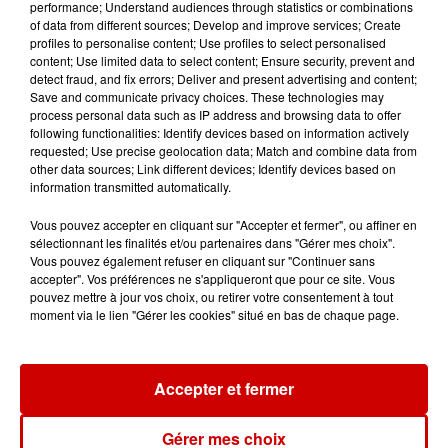
performance; Understand audiences through statistics or combinations
votre séjour en famille au cœur
of data from different sources; Develop and improve services; Create
de la...
profiles to personalise content; Use profiles to select personalised
content; Use limited data to select content; Ensure security, prevent and
detect fraud, and fix errors; Deliver and present advertising and content;
Save and communicate privacy choices. These technologies may
process personal data such as IP address and browsing data to offer
Destination Vacances : inscrivez-
following functionalities: Identify devices based on information actively
requested; Use precise geolocation data; Match and combine data from
vous !
other data sources; Link different devices; Identify devices based on
information transmitted automatically.
Vous pouvez accepter en cliquant sur "Accepter et fermer", ou affiner en
sélectionnant les finalités et/ou partenaires dans "Gérer mes choix".
Vous pouvez également refuser en cliquant sur "Continuer sans
accepter". Vos préférences ne s'appliqueront que pour ce site. Vous
pouvez mettre à jour vos choix, ou retirer votre consentement à tout
Podcasts
Voir plus
moment via le lien "Gérer les cookies" situé en bas de chaque page.
Kelly Massol, figure
emblématique de
Accepter et fermer
l'entrepreneuriat féminin
Gérer mes choix