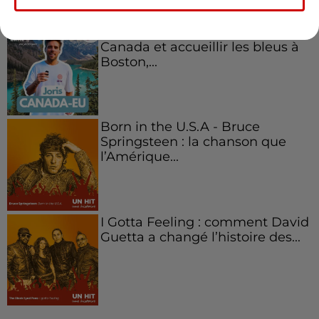
Aménager un school bus au
Canada et accueillir les bleus à
Boston,...
Born in the U.S.A - Bruce
Springsteen : la chanson que
l’Amérique...
I Gotta Feeling : comment David
Guetta a changé l’histoire des...