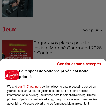
Jeux
Voir plus
Gagnez vos places pour le
festival Marché Gourmand 2026
à Coulon !
Continuer sans accepter
Le respect de votre vie privée est notre
Le Duel - Gagnez vos entrées
priorité
pour l'un des zoos de nos
régions !
We and
our (447) partners
do the following data processing based on
your consent and/or our legitimate interest: Store and/or access
information on a device; Use limited data to select advertising; Create
profiles for personalised advertising; Use profiles to select personalised
advertising; Measure advertising performance; Measure content
Destination Vacances - Gagnez