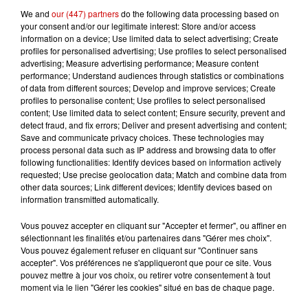
qualité avant d'acheter.
We and
our (447) partners
do the following data processing based on
• Convivialité : Profitez des
your consent and/or our legitimate interest: Store and/or access
information on a device; Use limited data to select advertising; Create
animations dans une ambiance
profiles for personalised advertising; Use profiles to select personalised
chaleureuse, idéale pour une
advertising; Measure advertising performance; Measure content
performance; Understand audiences through statistics or combinations
sortie en famille ou entre amis à
of data from different sources; Develop and improve services; Create
Poitiers.
profiles to personalise content; Use profiles to select personalised
content; Use limited data to select content; Ensure security, prevent and
detect fraud, and fix errors; Deliver and present advertising and content;
Infos pratiques pour votre visite :
Save and communicate privacy choices. These technologies may
• Quand : vendredi 30 (15h – 20h),
process personal data such as IP address and browsing data to offer
following functionalities: Identify devices based on information actively
samedi 31 octobre (10h – 20h) et
requested; Use precise geolocation data; Match and combine data from
dimanche 1er novembre 2026 (10h
other data sources; Link different devices; Identify devices based on
information transmitted automatically.
– 18h).
• Où : Salle de la Quintaine, 86360
Vous pouvez accepter en cliquant sur "Accepter et fermer", ou affiner en
sélectionnant les finalités et/ou partenaires dans "Gérer mes choix".
Chasseneuil du Poitou.
Vous pouvez également refuser en cliquant sur "Continuer sans
• Entrée : sur place 5€, verre offert
accepter". Vos préférences ne s'appliqueront que pour ce site. Vous
et gratuite sur notre site
pouvez mettre à jour vos choix, ou retirer votre consentement à tout
moment via le lien "Gérer les cookies" situé en bas de chaque page.
Vitisaveurs, verre à 2€.