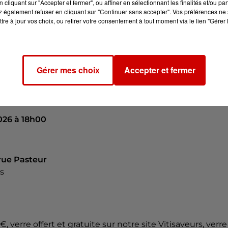
cliquant sur "Accepter et fermer", ou affiner en sélectionnant les finalités et/ou pa
 également refuser en cliquant sur "Continuer sans accepter". Vos préférences ne 
veurs.com/salon-vins-de-gastronomie/cholet/
tre à jour vos choix, ou retirer votre consentement à tout moment via le lien "Gérer 
Gérer mes choix
Accepter et fermer
026 à 15h00
026 à 18h00
 rue Pasteur
s
€, verre offert et gratuite sur notre site Vitisaveurs, verre