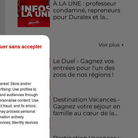
À LA UNE : professeur
condamné, repreneurs
pour Duralex et la...
Jeux
Voir plus
uer sans accepter
Le Duel - Gagnez vos
entrées pour l'un des
zoos de nos régions !
erest: Store and/or
tising; Use profiles to
tand audiences through
Destination Vacances -
personalise content; Use
Gagnez votre séjour en
 fraud, and fix errors;
 may process personal
famille au cœur de la...
mation actively
vices; Identify devices