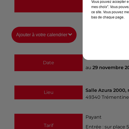
Vous pouvez accepter en 
mes choix". Vous pouvez
https://www.vitisa
ce site. Vous pouvez met
bas de chaque page.
Ajouter à votre calendrier
du
27 novembre 2
Date
au
29 novembre 2
Salle Azura 2000,
Lieu
49340
Trémentine
Payant
Tarif
Entrée : sur place 5