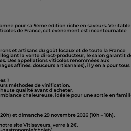
tomne pour sa 5ème édition riche en saveurs. Véritable
 viticoles de France, cet événement est incontournable
rons et artisans du goût locaux et de toute la France
vilégiant la vente direct-producteur, le salon garantit d
es. Des appellations viticoles renommées aux
ges affinés, douceurs artisanales), il y en a pour tous
es ?
urs méthodes de vinification.
 haute qualité avant d'acheter.
 ambiance chaleureuse, idéale pour une sortie en famill
 – 20h) et dimanche 29 novembre 2026 (10h – 18h).
 notre site Vitisaveurs, verre à 2€.
e-gastronomie/cholet/