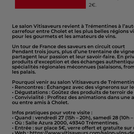
2€.
Le salon Vitisaveurs revient à Trémentines à l’au
carrefour entre Cholet et les plus belles régions
pour les gourmets et les amateurs de vins.
Un tour de France des saveurs en circuit court
Pendant trois jours, plus d’une trentaine de vigne
partagent leur passion et leur savoir-faire. En pri
produits d'exception et des échanges authentiqu
spécialités régionales méconnues (salaisons, froma
les palais.
Pourquoi venir au salon Vitisaveurs de Trémentin
• Rencontres : Échangez avec des vignerons sur le
• Dégustations : Goûtez des produits de terroir de
• Convivialité : Profitez des animations dans une
ou entre amis à Cholet.
Infos pratiques pour votre visite :
• Quand : vendredi 27 (15h – 20h), samedi 28 (10h
• Où : Salle Azura 2000, 49340 Trémentines.
• Entrée : sur place 5€, verre offert et gratuite sur
• Web : https://www.vitisaveurs.com/salon-vins-d