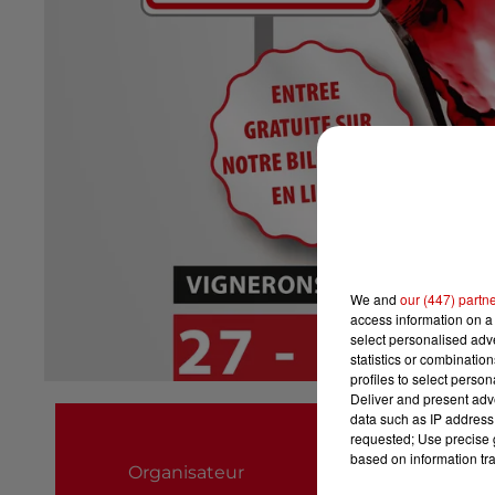
We and
our (447) partn
access information on a 
select personalised ad
statistics or combinatio
profiles to select person
Deliver and present adv
13 Cent 20
data such as IP address 
requested; Use precise g
0652687999
based on information tra
Organisateur
contact@vitisaveu