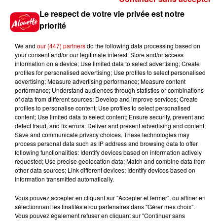
Jeux
Le respect de votre vie privée est notre
Voir plus
priorité
Gagnez vos places pour le
We and
our (447) partners
do the following data processing based on
Festival du Roi Arthur 2026 !
your consent and/or our legitimate interest: Store and/or access
information on a device; Use limited data to select advertising; Create
profiles for personalised advertising; Use profiles to select personalised
advertising; Measure advertising performance; Measure content
performance; Understand audiences through statistics or combinations
of data from different sources; Develop and improve services; Create
Gagnez vos entrées pour le
profiles to personalise content; Use profiles to select personalised
content; Use limited data to select content; Ensure security, prevent and
Musée du Sport Automobile au
detect fraud, and fix errors; Deliver and present advertising and content;
Mans !
Save and communicate privacy choices. These technologies may
process personal data such as IP address and browsing data to offer
following functionalities: Identify devices based on information actively
requested; Use precise geolocation data; Match and combine data from
other data sources; Link different devices; Identify devices based on
Alouette vous invite à
information transmitted automatically.
Futuroscope Xperiences !
Vous pouvez accepter en cliquant sur "Accepter et fermer", ou affiner en
sélectionnant les finalités et/ou partenaires dans "Gérer mes choix".
Vous pouvez également refuser en cliquant sur "Continuer sans