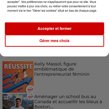
accepter". Vos préférences ne s'appliqueront que pour ce site. Vous
pouvez mettre à jour vos choix, ou retirer votre consentement à tout
Le Duel - Gagnez votre balade
moment via le lien "Gérer les cookies" situé en bas de chaque page.
en jet ski !
Accepter et fermer
Gérer mes choix
Podcasts
Voir plus
Kelly Massol, figure
emblématique de
l'entrepreneuriat féminin
Aménager un school bus au
Canada et accueillir les bleus à
Boston,...