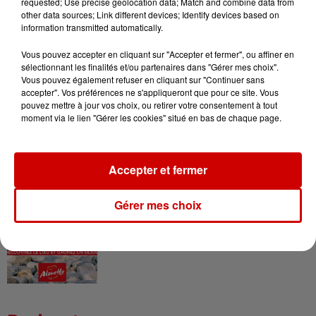
requested; Use precise geolocation data; Match and combine data from
Le Duel - Gagnez vos entrées
other data sources; Link different devices; Identify devices based on
pour l'un des zoos de nos
information transmitted automatically.
régions !
Vous pouvez accepter en cliquant sur "Accepter et fermer", ou affiner en
sélectionnant les finalités et/ou partenaires dans "Gérer mes choix".
Vous pouvez également refuser en cliquant sur "Continuer sans
accepter". Vos préférences ne s'appliqueront que pour ce site. Vous
pouvez mettre à jour vos choix, ou retirer votre consentement à tout
Destination Vacances - Gagnez
moment via le lien "Gérer les cookies" situé en bas de chaque page.
votre séjour en famille au cœur
de la...
Accepter et fermer
Destination Vacances : inscrivez-
Gérer mes choix
vous !