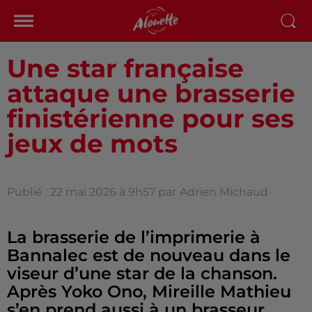
Une star française
attaque une brasserie
finistérienne pour ses
jeux de mots
Publié : 22 mai 2026 à 9h57 par
Adrien Michaud
La brasserie de l’imprimerie à
Bannalec est de nouveau dans le
viseur d’une star de la chanson.
Après Yoko Ono, Mireille Mathieu
s’en prend aussi à un brasseur