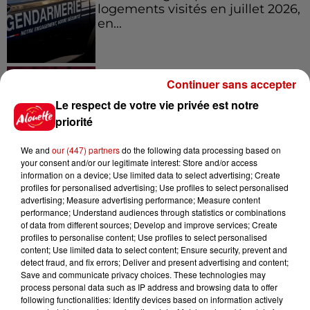
logements visités en juillet 2026,
en...
7 août 2026
Continuer sans accepter
Pape Léon XIV en France : quel
est son programme ?
Le respect de votre vie privée est notre
priorité
We and
our (447) partners
do the following data processing based on
your consent and/or our legitimate interest: Store and/or access
information on a device; Use limited data to select advertising; Create
Jeux
profiles for personalised advertising; Use profiles to select personalised
Voir plus
advertising; Measure advertising performance; Measure content
performance; Understand audiences through statistics or combinations
of data from different sources; Develop and improve services; Create
Gagnez vos places pour le
profiles to personalise content; Use profiles to select personalised
festival Marché Gourmand 2026
content; Use limited data to select content; Ensure security, prevent and
à Coulon !
detect fraud, and fix errors; Deliver and present advertising and content;
Save and communicate privacy choices. These technologies may
process personal data such as IP address and browsing data to offer
following functionalities: Identify devices based on information actively