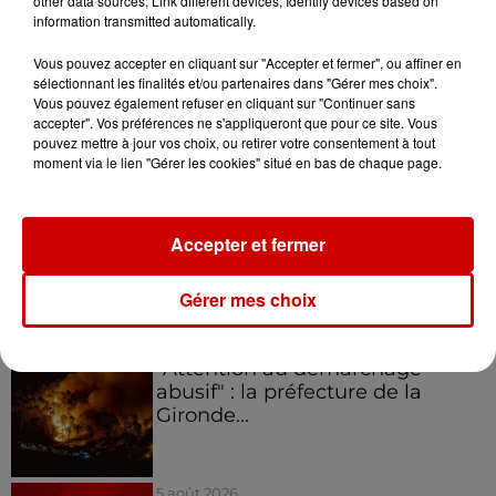
other data sources; Link different devices; Identify devices based on
information transmitted automatically.
5 août 2026
Vous pouvez accepter en cliquant sur "Accepter et fermer", ou affiner en
Deux-Sèvres : grave accident
sélectionnant les finalités et/ou partenaires dans "Gérer mes choix".
entre une voiture et un minibus
Vous pouvez également refuser en cliquant sur "Continuer sans
accepter". Vos préférences ne s'appliqueront que pour ce site. Vous
pouvez mettre à jour vos choix, ou retirer votre consentement à tout
moment via le lien "Gérer les cookies" situé en bas de chaque page.
5 août 2026
Violences conjugales : le chef
Accepter et fermer
Jean Imbert (Top Chef) rattrapé
par...
Gérer mes choix
5 août 2026
"Attention au démarchage
abusif" : la préfecture de la
Gironde...
5 août 2026