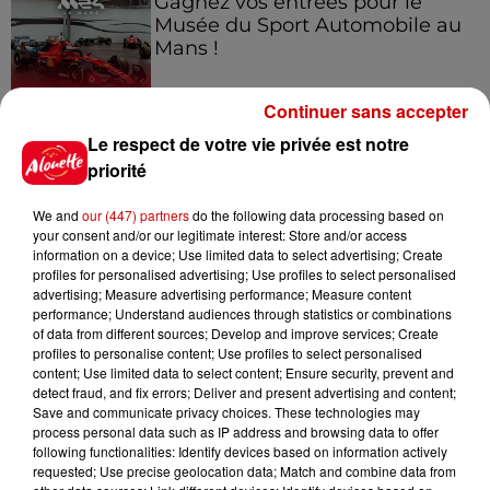
Gagnez vos entrées pour le
Musée du Sport Automobile au
Mans !
Continuer sans accepter
Le respect de votre vie privée est notre
Alouette vous invite à
priorité
Futuroscope Xperiences !
We and
our (447) partners
do the following data processing based on
your consent and/or our legitimate interest: Store and/or access
information on a device; Use limited data to select advertising; Create
profiles for personalised advertising; Use profiles to select personalised
Le Duel - Gagnez votre balade
advertising; Measure advertising performance; Measure content
performance; Understand audiences through statistics or combinations
en jet ski !
of data from different sources; Develop and improve services; Create
profiles to personalise content; Use profiles to select personalised
content; Use limited data to select content; Ensure security, prevent and
detect fraud, and fix errors; Deliver and present advertising and content;
Save and communicate privacy choices. These technologies may
process personal data such as IP address and browsing data to offer
following functionalities: Identify devices based on information actively
requested; Use precise geolocation data; Match and combine data from
Infos
Voir plus