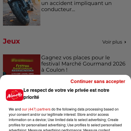
un accident impliquant un
conducteur...
Jeux
Voir plus
Gagnez vos places pour le
festival Marché Gourmand 2026
à Coulon !
Continuer sans accepter
Le respect de votre vie privée est notre
Le Duel - Gagnez vos entrées
priorité
pour l'un des zoos de nos
régions !
We and
our (447) partners
do the following data processing based on
your consent and/or our legitimate interest: Store and/or access
information on a device; Use limited data to select advertising; Create
profiles for personalised advertising; Use profiles to select personalised
advertising; Measure advertising performance; Measure content