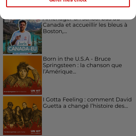
Aménager un school bus au
Canada et accueillir les bleus à
Boston,...
Born in the U.S.A - Bruce
Springsteen : la chanson que
l’Amérique...
I Gotta Feeling : comment David
Guetta a changé l’histoire des...