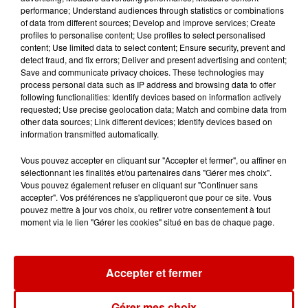
Destination Vacances - Gagnez
performance; Understand audiences through statistics or combinations
of data from different sources; Develop and improve services; Create
votre séjour en famille au cœur
profiles to personalise content; Use profiles to select personalised
de la...
content; Use limited data to select content; Ensure security, prevent and
detect fraud, and fix errors; Deliver and present advertising and content;
Save and communicate privacy choices. These technologies may
process personal data such as IP address and browsing data to offer
following functionalities: Identify devices based on information actively
Destination Vacances : inscrivez-
requested; Use precise geolocation data; Match and combine data from
vous !
other data sources; Link different devices; Identify devices based on
information transmitted automatically.
Vous pouvez accepter en cliquant sur "Accepter et fermer", ou affiner en
sélectionnant les finalités et/ou partenaires dans "Gérer mes choix".
Vous pouvez également refuser en cliquant sur "Continuer sans
accepter". Vos préférences ne s'appliqueront que pour ce site. Vous
pouvez mettre à jour vos choix, ou retirer votre consentement à tout
Podcasts
Voir plus
moment via le lien "Gérer les cookies" situé en bas de chaque page.
Kelly Massol, figure
Accepter et fermer
emblématique de
l'entrepreneuriat féminin
Gérer mes choix