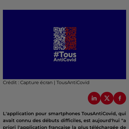
Crédit :
Capture écran | TousAntiCovid
L'application pour smartphones TousAntiCovid, qui
avait connu des débuts difficiles, est aujourd'hui "a
priori l'application française la plus téléchargée de