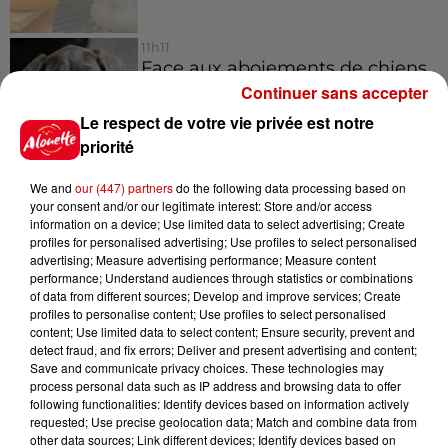
11h11
Face aux aboiements de chiens
bruyants, cette commune de
Continuer sans accepter
l’Ouest...
Le respect de votre vie privée est notre
priorité
We and
our (447) partners
do the following data processing based on
your consent and/or our legitimate interest: Store and/or access
Jeux
Voir plus
information on a device; Use limited data to select advertising; Create
profiles for personalised advertising; Use profiles to select personalised
advertising; Measure advertising performance; Measure content
Gagnez vos places pour
performance; Understand audiences through statistics or combinations
l'événement Ride the Show à
of data from different sources; Develop and improve services; Create
profiles to personalise content; Use profiles to select personalised
Morlaix !
content; Use limited data to select content; Ensure security, prevent and
detect fraud, and fix errors; Deliver and present advertising and content;
Save and communicate privacy choices. These technologies may
process personal data such as IP address and browsing data to offer
following functionalities: Identify devices based on information actively
Gagnez vos places pour le
requested; Use precise geolocation data; Match and combine data from
festival Marché Gourmand 2026
other data sources; Link different devices; Identify devices based on