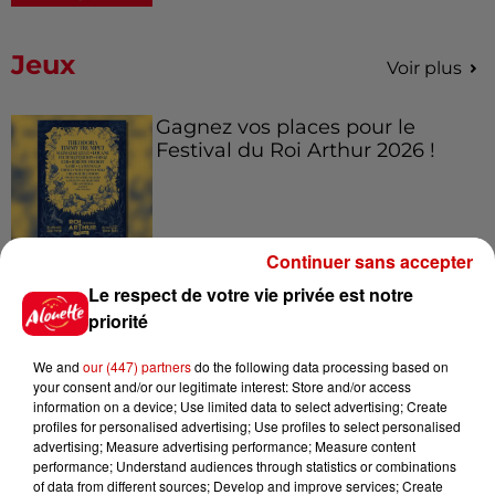
Jeux
Voir plus
Gagnez vos places pour le
Festival du Roi Arthur 2026 !
Continuer sans accepter
Gagnez vos entrées pour le
Le respect de votre vie privée est notre
Musée du Sport Automobile au
priorité
Mans !
We and
our (447) partners
do the following data processing based on
your consent and/or our legitimate interest: Store and/or access
information on a device; Use limited data to select advertising; Create
Alouette vous invite à
profiles for personalised advertising; Use profiles to select personalised
Futuroscope Xperiences !
advertising; Measure advertising performance; Measure content
performance; Understand audiences through statistics or combinations
of data from different sources; Develop and improve services; Create