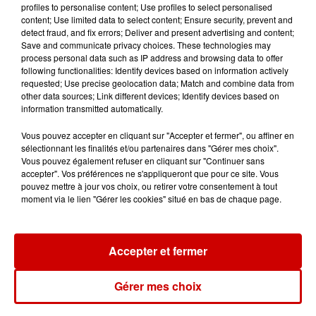
profiles to personalise content; Use profiles to select personalised
content; Use limited data to select content; Ensure security, prevent and
detect fraud, and fix errors; Deliver and present advertising and content;
Save and communicate privacy choices. These technologies may
Le Duel - Gagnez votre balade
process personal data such as IP address and browsing data to offer
en jet ski !
following functionalities: Identify devices based on information actively
requested; Use precise geolocation data; Match and combine data from
other data sources; Link different devices; Identify devices based on
information transmitted automatically.
Vous pouvez accepter en cliquant sur "Accepter et fermer", ou affiner en
sélectionnant les finalités et/ou partenaires dans "Gérer mes choix".
Vous pouvez également refuser en cliquant sur "Continuer sans
Podcasts
Voir plus
accepter". Vos préférences ne s'appliqueront que pour ce site. Vous
pouvez mettre à jour vos choix, ou retirer votre consentement à tout
moment via le lien "Gérer les cookies" situé en bas de chaque page.
Kelly Massol, figure
emblématique de
l'entrepreneuriat féminin
Accepter et fermer
Gérer mes choix
Aménager un school bus au
Canada et accueillir les bleus à