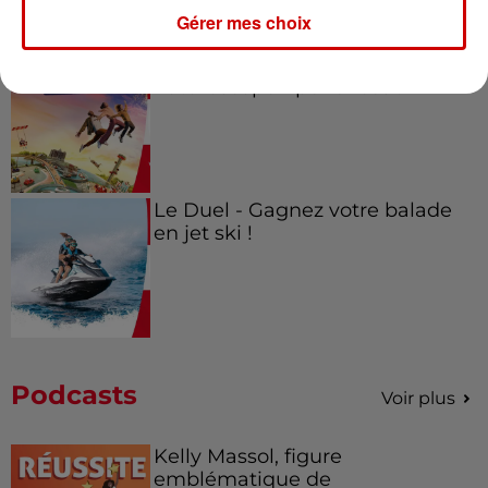
Gérer mes choix
Alouette vous invite à
Futuroscope Xperiences !
Le Duel - Gagnez votre balade
en jet ski !
Podcasts
Voir plus
Kelly Massol, figure
emblématique de