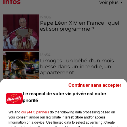
Infos
Voir plus
17h06
Pape Léon XIV en France : quel
est son programme ?
15h54
Limoges : un bébé d'un mois
blessé dans un incendie, un
appartement...
Continuer sans accepter
Le respect de votre vie privée est notre
15h02
Éclipse solaire : découvrez les
priorité
meilleurs spots d'observation
du...
We and
our (447) partners
do the following data processing based on
your consent and/or our legitimate interest: Store and/or access
information on a device; Use limited data to select advertising; Create