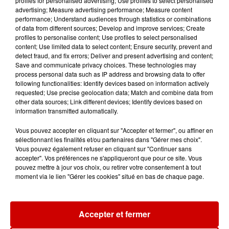
profiles for personalised advertising; Use profiles to select personalised
11h51
advertising; Measure advertising performance; Measure content
À LA UNE : professeur
performance; Understand audiences through statistics or combinations
condamné, repreneurs pour
of data from different sources; Develop and improve services; Create
profiles to personalise content; Use profiles to select personalised
Duralex et la...
content; Use limited data to select content; Ensure security, prevent and
detect fraud, and fix errors; Deliver and present advertising and content;
Save and communicate privacy choices. These technologies may
process personal data such as IP address and browsing data to offer
following functionalities: Identify devices based on information actively
Jeux
requested; Use precise geolocation data; Match and combine data from
Voir plus
other data sources; Link different devices; Identify devices based on
information transmitted automatically.
Gagnez vos places pour le
Vous pouvez accepter en cliquant sur "Accepter et fermer", ou affiner en
Festival du Roi Arthur 2026 !
sélectionnant les finalités et/ou partenaires dans "Gérer mes choix".
Vous pouvez également refuser en cliquant sur "Continuer sans
accepter". Vos préférences ne s'appliqueront que pour ce site. Vous
pouvez mettre à jour vos choix, ou retirer votre consentement à tout
moment via le lien "Gérer les cookies" situé en bas de chaque page.
Gagnez vos entrées pour le
Musée du Sport Automobile au
Mans !
Accepter et fermer