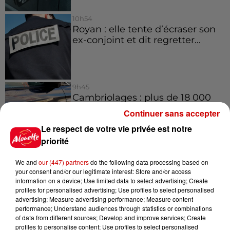
10h54
Royan : elle tente d’écraser son
ex-conjoint et dit regretter...
9h45
Cambriolages : plus de 18 000
logements visités en juillet 2026,
Continuer sans accepter
en...
Le respect de votre vie privée est notre
priorité
7 août 2026
We and
our (447) partners
do the following data processing based on
Pape Léon XIV en France : quel
your consent and/or our legitimate interest: Store and/or access
est son programme ?
information on a device; Use limited data to select advertising; Create
profiles for personalised advertising; Use profiles to select personalised
advertising; Measure advertising performance; Measure content
performance; Understand audiences through statistics or combinations
of data from different sources; Develop and improve services; Create
profiles to personalise content; Use profiles to select personalised