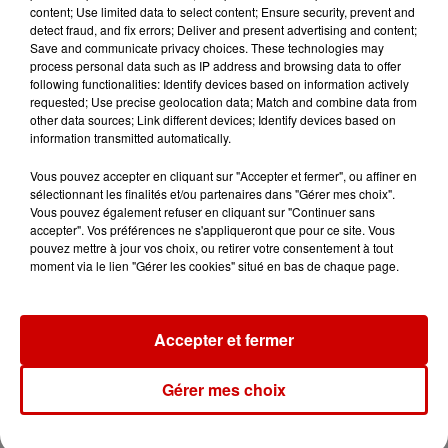
content; Use limited data to select content; Ensure security, prevent and
Jeux
Voir plus
detect fraud, and fix errors; Deliver and present advertising and content;
Save and communicate privacy choices. These technologies may
process personal data such as IP address and browsing data to offer
Gagnez vos places pour le
following functionalities: Identify devices based on information actively
festival Marché Gourmand 2026
requested; Use precise geolocation data; Match and combine data from
other data sources; Link different devices; Identify devices based on
à Coulon !
information transmitted automatically.
Vous pouvez accepter en cliquant sur "Accepter et fermer", ou affiner en
sélectionnant les finalités et/ou partenaires dans "Gérer mes choix".
Vous pouvez également refuser en cliquant sur "Continuer sans
Le Duel - Gagnez vos entrées
accepter". Vos préférences ne s'appliqueront que pour ce site. Vous
pour l'un des zoos de nos
pouvez mettre à jour vos choix, ou retirer votre consentement à tout
régions !
moment via le lien "Gérer les cookies" situé en bas de chaque page.
Accepter et fermer
Destination Vacances - Gagnez
votre séjour en famille au cœur
Gérer mes choix
de la...