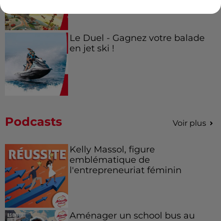
Le Duel - Gagnez votre balade
en jet ski !
Podcasts
Voir plus
Kelly Massol, figure
emblématique de
l'entrepreneuriat féminin
Aménager un school bus au