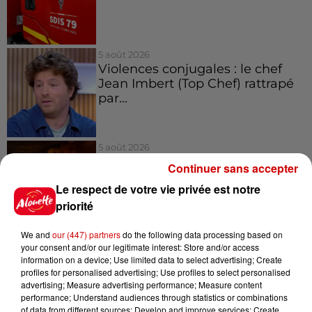
5 août 2026
Violences conjugales : le chef
Jean Imbert (Top Chef) rattrapé
par...
5 août 2026
"Attention au démarchage
Continuer sans accepter
abusif" : la préfecture de la
Le respect de votre vie privée est notre
Gironde...
priorité
We and
our (447) partners
do the following data processing based on
5 août 2026
your consent and/or our legitimate interest: Store and/or access
À LA UNE : incendie à La
information on a device; Use limited data to select advertising; Create
Rochelle, mégaferme de
profiles for personalised advertising; Use profiles to select personalised
saumons et succès...
advertising; Measure advertising performance; Measure content
performance; Understand audiences through statistics or combinations
of data from different sources; Develop and improve services; Create