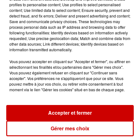
profiles to personalise content; Use profiles to select personalised
content; Use limited data to select content; Ensure security, prevent and
detect fraud, and fix errors; Deliver and present advertising and content;
Jeux
Save and communicate privacy choices. These technologies may
Voir plus
process personal data such as IP address and browsing data to offer
following functionalities: Identify devices based on information actively
Gagnez vos places pour le
requested; Use precise geolocation data; Match and combine data from
other data sources; Link different devices; Identify devices based on
Festival du Roi Arthur 2026 !
information transmitted automatically.
Vous pouvez accepter en cliquant sur "Accepter et fermer", ou affiner en
sélectionnant les finalités et/ou partenaires dans "Gérer mes choix".
Vous pouvez également refuser en cliquant sur "Continuer sans
accepter". Vos préférences ne s'appliqueront que pour ce site. Vous
Gagnez vos entrées pour le
pouvez mettre à jour vos choix, ou retirer votre consentement à tout
Musée du Sport Automobile au
moment via le lien "Gérer les cookies" situé en bas de chaque page.
Mans !
Accepter et fermer
Alouette vous invite à
Gérer mes choix
Futuroscope Xperiences !