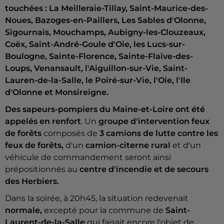
touchées : La Meilleraie-Tillay, Saint-Maurice-des-
Noues, Bazoges-en-Paillers, Les Sables d'Olonne,
Sigournais, Mouchamps, Aubigny-les-Clouzeaux,
Coëx, Saint-André-Goule d'Oie, les Lucs-sur-
Boulogne, Sainte-Florence, Sainte-Flaive-des-
Loups, Venansault, l'Aiguillon-sur-Vie, Saint-
Lauren-de-la-Salle, le Poiré-sur-Vie, l'Oie, l'Ile
d'Olonne et Monsireigne.
Des sapeurs-pompiers du Maine-et-Loire ont été
appelés en renfort
. Un
groupe d'intervention feux
de forêts
composés de
3 camions de lutte contre les
feux de forêts,
d'un
camion-citerne rural
et d'un
véhicule de commandement seront ainsi
prépositionnés au
centre d'incendie et de secours
des Herbiers.
Dans la soirée, à 20h45, la situation redevenait
normale,
excepté pour la commune de
Saint-
Laurent-de-la-Salle
qui faisait encore l'objet de