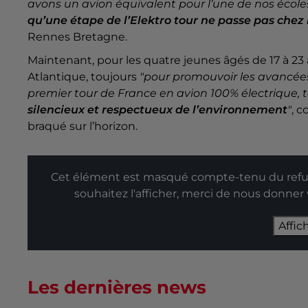
avons un avion équivalent pour l’une de nos école
qu’une étape de l’Elektro tour ne passe pas chez
Rennes Bretagne.
Maintenant, pour les quatre jeunes âgés de 17 à 23 
Atlantique, toujours
"pour promouvoir les avancées
premier tour de France en avion 100% électrique, 
silencieux et respectueux de l’environnement
"
,
co
braqué sur l’horizon.
Cet élément est masqué compte-tenu du refus
souhaitez l'afficher, merci de nous donner
Affic
Les dernières news