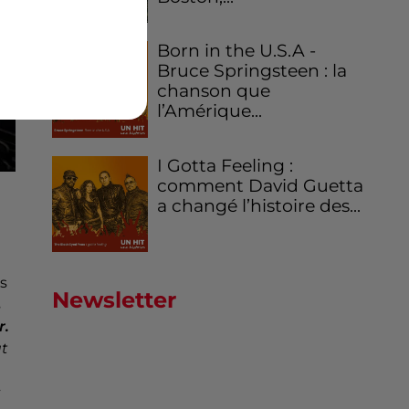
Born in the U.S.A -
Bruce Springsteen : la
chanson que
l’Amérique...
I Gotta Feeling :
comment David Guetta
a changé l’histoire des...
rs
Newsletter
s
r.
ut
s