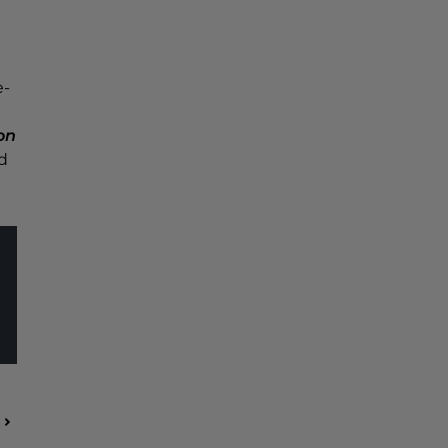
e-
on
rd