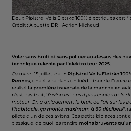
Deux Pipistrel Vélis Eletrko 100% électriques certif
Crédit :
Alouette DR | Adrien Michaud
Voler sans bruit et sans polluer au-dessus des nu
technique relevée par l’elektro tour 2025.
Ce mardi 15 juillet, deux
Pipistrel Vélis Eletrko 100
Rennes,
une étape dans un inédit tour de France en
réalisé
la première traversée de la manche en avio
n’est pas tout, "
l'avion est aussi plus confortable 
moteur. On a uniquement le bruit de l'air sur les p
l’habitacle, ça monte maximum à 60 décibels"
, 
pilote d’un de ces avions. Ces petits biplaces sont
classique, de quoi les rendre
moins bruyants qu’un