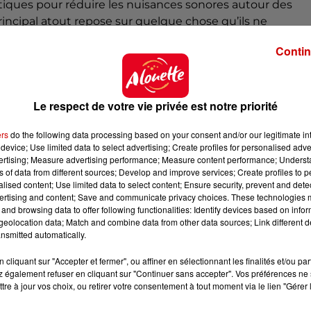
atiques pour réduire les nuisances sonores autour des
incipal atout repose sur quelque chose qu’ils ne
onés grâce "
aux deux batteries assez lourdes qui pèsen
Contin
ntre 30 minutes et 50 minutes selon le type de parcours
Le respect de votre vie privée est notre priorité
ers
do the following data processing based on your consent and/or our legitimate int
device; Use limited data to select advertising; Create profiles for personalised adver
vertising; Measure advertising performance; Measure content performance; Unders
ns of data from different sources; Develop and improve services; Create profiles to 
alised content; Use limited data to select content; Ensure security, prevent and detect
ertising and content; Save and communicate privacy choices. These technologies
and browsing data to offer following functionalities: Identify devices based on infor
eolocation data; Match and combine data from other data sources; Link different de
nsmitted automatically.
cliquant sur "Accepter et fermer", ou affiner en sélectionnant les finalités et/ou pa
 également refuser en cliquant sur "Continuer sans accepter". Vos préférences ne 
tre à jour vos choix, ou retirer votre consentement à tout moment via le lien "Gérer 