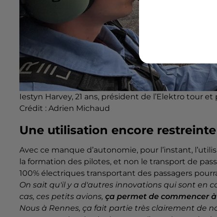
Iestyn Harvey, 21 ans, président de l’Elektro tour et 
Crédit :
Adrien Michaud
Une utilisation encore restreinte
Avec ce manque d’autonomie, pour l’instant, l’utilis
la formation des pilotes, et non le transport de pa
100% électriques transportant des passagers pourrai
On sait qu'il y a d'autres innovations qui sont en
cas, ces petits avions,
ça permet de commencer à p
Nous à Rennes, ça fait partie très clairement de no