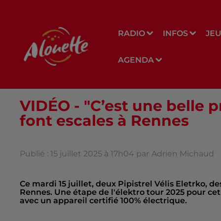
RADIO
INFOS
JE
AGENDA
VIDÉO - "C’est une belle 
font escales à Rennes
Publié : 15 juillet 2025 à 17h04 par
Adrien Michaud
Ce mardi 15 juillet, deux Pipistrel Vélis Eletrko, d
Rennes. Une étape de l'élektro tour 2025 pour cet
avec un appareil certifié 100% électrique.