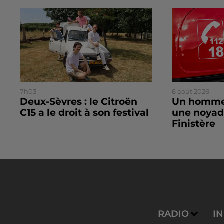
7h03
6 août 2026
Deux-Sèvres : le Citroën
Un homme
C15 a le droit à son festival
une noyad
Finistère
RADIO
I