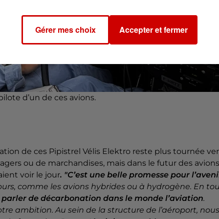
Gérer mes choix
Accepter et fermer
pilote d’un de ces avions.
ation de ces Pipistrel Vélis Elektro reste plus tournée ve
ssagers ou de marchandises, mais dans le futur des avion
ent voir le jour
. "C’est une belle promesse pour l’aveni
 cours, comme les avions hybrides ou à hydrogène. En to
arler de décarbonation dans le monde l’aviation
.
tre ambition. Au sein de la structure de l’aéroport, nou