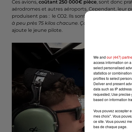
Ces avions,
coûtant 250 000€ pièce
, sont donc pr
aérodromes et autres aéroports. Cependant, leur pr
produisent pas : le CO2. Ils sont totalement décarb
à peu près 75 kilos chacune. Ça permet de voler e
ajoute le jeune pilote.
We and
our (447) partn
access information on a 
select personalised ad
statistics or combinatio
profiles to select person
Deliver and present adv
data such as IP address 
requested; Use precise g
based on information tra
Vous pouvez accepter en 
mes choix". Vous pouvez
ce site. Vous pouvez met
bas de chaque page.