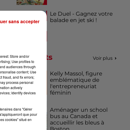
Le Duel - Gagnez votre
t
balade en jet ski !
uer sans accepter
"
,
Podcasts
erest: Store and/or
Voir plus
tising; Use profiles to
tand audiences through
personalise content; Use
Kelly Massol, figure
 fraud, and fix errors;
emblématique de
 may process personal
l'entrepreneuriat
mation actively
féminin
vices; Identify devices
rtenaires dans "Gérer
Aménager un school
s'appliqueront que pour
bus au Canada et
les cookies" situé en
accueillir les bleus à
Boston,...