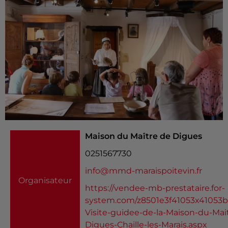
Maison du Maître de Digues
0251567730
info@mmd-maraispoitevin.fr
Organisateur
https://vendee-mb-prestataire.for-
system.com/z8501e3f41053x41053b1
Visite-guidee-de-la-Maison-du-Mai
Digues-Chaille-les-Marais.aspx