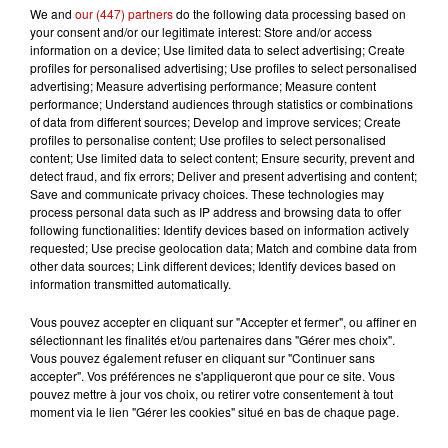
We and
our (447) partners
do the following data processing based on
Réservation conseillée (places
your consent and/or our legitimate interest: Store and/or access
limitées).
information on a device; Use limited data to select advertising; Create
Infos
profiles for personalised advertising; Use profiles to select personalised
Voir plus
advertising; Measure advertising performance; Measure content
performance; Understand audiences through statistics or combinations
of data from different sources; Develop and improve services; Create
6 août 2026
profiles to personalise content; Use profiles to select personalised
Un homme décède après une
content; Use limited data to select content; Ensure security, prevent and
noyade dans le Finistère
detect fraud, and fix errors; Deliver and present advertising and content;
Save and communicate privacy choices. These technologies may
process personal data such as IP address and browsing data to offer
following functionalities: Identify devices based on information actively
requested; Use precise geolocation data; Match and combine data from
6 août 2026
other data sources; Link different devices; Identify devices based on
Vendre un chiot en animalerie
information transmitted automatically.
peut coûter très cher
Vous pouvez accepter en cliquant sur "Accepter et fermer", ou affiner en
sélectionnant les finalités et/ou partenaires dans "Gérer mes choix".
Vous pouvez également refuser en cliquant sur "Continuer sans
accepter". Vos préférences ne s'appliqueront que pour ce site. Vous
pouvez mettre à jour vos choix, ou retirer votre consentement à tout
6 août 2026
moment via le lien "Gérer les cookies" situé en bas de chaque page.
Invasion de physalies sur des
plages du Sud-Ouest