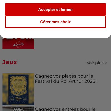
Accepter et fermer
6 août 2026
Gérer mes choix
À LA UNE : affaire Manon
Relandeau, musée cambriolé et
Amel Bent en...
Jeux
Voir plus
Gagnez vos places pour le
Festival du Roi Arthur 2026 !
Gagnez vos entrées pour le