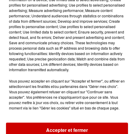
profiles for personalised advertising; Use profiles to select personalised
11h51
advertising; Measure advertising performance; Measure content
À LA UNE : professeur
performance; Understand audiences through statistics or combinations
condamné, repreneurs pour
of data from different sources; Develop and improve services; Create
Duralex et la...
profiles to personalise content; Use profiles to select personalised
content; Use limited data to select content; Ensure security, prevent and
detect fraud, and fix errors; Deliver and present advertising and content;
Save and communicate privacy choices. These technologies may
11h01
process personal data such as IP address and browsing data to offer
Un professeur du Maine-et-Loire
following functionalities: Identify devices based on information actively
requested; Use precise geolocation data; Match and combine data from
condamné pour des échanges...
other data sources; Link different devices; Identify devices based on
information transmitted automatically.
Vous pouvez accepter en cliquant sur "Accepter et fermer", ou affiner en
sélectionnant les finalités et/ou partenaires dans "Gérer mes choix".
10h10
Vous pouvez également refuser en cliquant sur "Continuer sans
Duralex : trois repreneurs
accepter". Vos préférences ne s'appliqueront que pour ce site. Vous
potentiels
pouvez mettre à jour vos choix, ou retirer votre consentement à tout
moment via le lien "Gérer les cookies" situé en bas de chaque page.
7h03
Accepter et fermer
Deux-Sèvres : le Citroën C15 a le