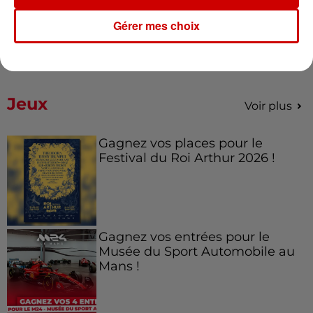
droit à son festival
Gérer mes choix
Jeux
Voir plus
Gagnez vos places pour le
Festival du Roi Arthur 2026 !
Gagnez vos entrées pour le
Musée du Sport Automobile au
Mans !