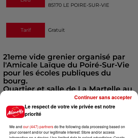
85170
LE POIRE-SUR-VIE
Tarif
Gratuit
21eme vide grenier organisé par
l'Amicale Laïque du Poiré-Sur-Vie
pour les écoles publiques du
bourg.
Quartier et salle de La Martelle au
Poiré-Sur-Vie.
Continuer sans accepter
Entrée gratuite des visiteurs de 8h
Le respect de votre vie privée est notre
à 18h.
priorité
Bar et restauration sur place.
We and
our (447) partners
do the following data processing based on
Infos
Voir plus
your consent and/or our legitimate interest: Store and/or access
information on a device; Use limited data to select advertising; Create