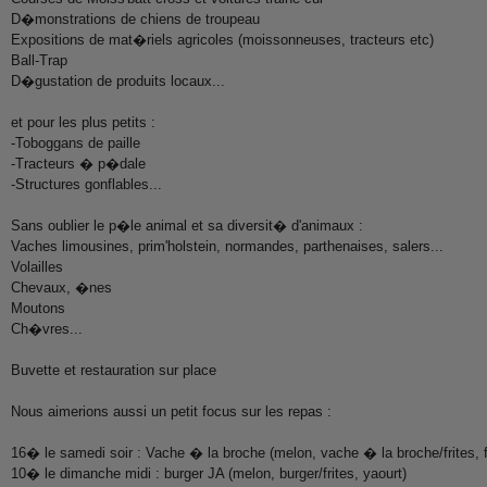
D�monstrations de chiens de troupeau
Expositions de mat�riels agricoles (moissonneuses, tracteurs etc)
Ball-Trap
D�gustation de produits locaux...
et pour les plus petits :
-Toboggans de paille
-Tracteurs � p�dale
-Structures gonflables...
Sans oublier le p�le animal et sa diversit� d'animaux :
Vaches limousines, prim'holstein, normandes, parthenaises, salers...
Volailles
Chevaux, �nes
Moutons
Ch�vres...
Buvette et restauration sur place
Nous aimerions aussi un petit focus sur les repas :
16� le samedi soir : Vache � la broche (melon, vache � la broche/frites, fr
10� le dimanche midi : burger JA (melon, burger/frites, yaourt)