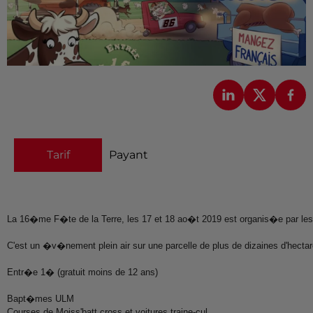
Tarif
Payant
La 16�me F�te de la Terre, les 17 et 18 ao�t 2019 est organis�e par les
C'est un �v�nement plein air sur une parcelle de plus de dizaines d'hectar
Entr�e 1� (gratuit moins de 12 ans)
Bapt�mes ULM
Courses de Moiss'batt cross et voitures traine-cul