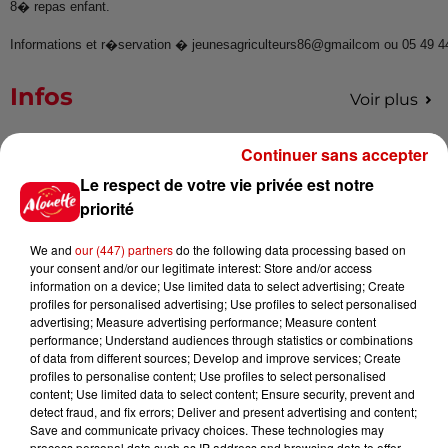
8� repas enfant.
Informations et r�servation � jeunesagriculteurs86@gmailcom ou 05 49 4
Infos
Voir plus
Continuer sans accepter
15h30
Un homme décède après une
Le respect de votre vie privée est notre
noyade dans le Finistère
priorité
We and
our (447) partners
do the following data processing based on
your consent and/or our legitimate interest: Store and/or access
14h48
information on a device; Use limited data to select advertising; Create
Vendre un chiot en animalerie
profiles for personalised advertising; Use profiles to select personalised
advertising; Measure advertising performance; Measure content
peut coûter très cher
performance; Understand audiences through statistics or combinations
of data from different sources; Develop and improve services; Create
profiles to personalise content; Use profiles to select personalised
content; Use limited data to select content; Ensure security, prevent and
detect fraud, and fix errors; Deliver and present advertising and content;
14h03
Save and communicate privacy choices. These technologies may
Invasion de physalies sur des
process personal data such as IP address and browsing data to offer