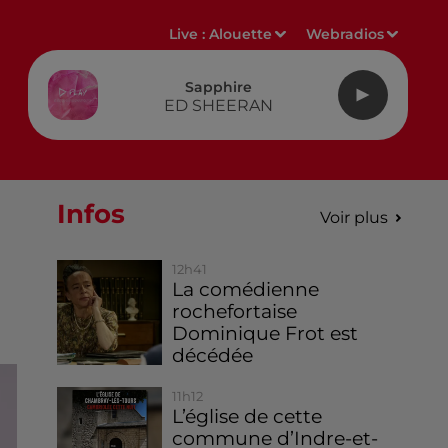
Live :
Alouette
Webradios
Sapphire
ED SHEERAN
Infos
Voir plus
12h41
La comédienne
rochefortaise
Dominique Frot est
décédée
11h12
L’église de cette
commune d’Indre-et-