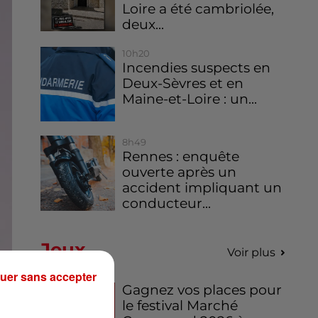
Loire a été cambriolée,
deux...
10h20
Incendies suspects en
Deux-Sèvres et en
Maine-et-Loire : un...
8h49
Rennes : enquête
ouverte après un
accident impliquant un
conducteur...
Jeux
Voir plus
uer sans accepter
Gagnez vos places pour
le festival Marché