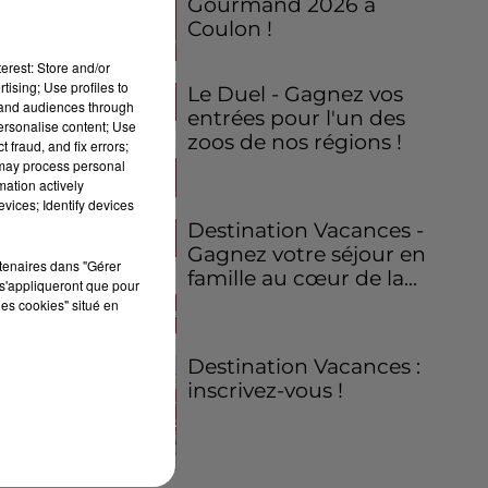
Gourmand 2026 à
Coulon !
erest: Store and/or
tising; Use profiles to
Le Duel - Gagnez vos
tand audiences through
entrées pour l'un des
personalise content; Use
zoos de nos régions !
 fraud, and fix errors;
 may process personal
mation actively
vices; Identify devices
Destination Vacances -
Gagnez votre séjour en
rtenaires dans "Gérer
famille au cœur de la...
s'appliqueront que pour
les cookies" situé en
Destination Vacances :
inscrivez-vous !
on