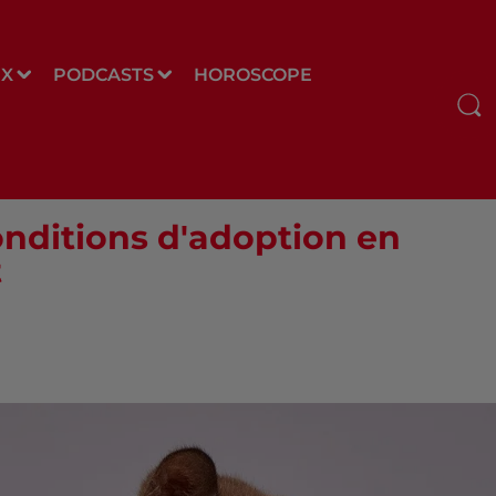
UX
PODCASTS
HOROSCOPE
onditions d'adoption en
t