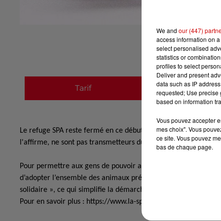
We and
our (447) partn
access information on a 
select personalised ad
statistics or combinatio
profiles to select person
Deliver and present adv
data such as IP address 
Tarif
Payant
requested; Use precise g
based on information tra
Vous pouvez accepter en 
mes choix". Vous pouvez
Le refuge SPA reste fermé en ce début de déconfinement mais 
ce site. Vous pouvez met
l'affirme, ne sont pas transmetteurs du COVID-19 et qui ne mé
bas de chaque page.
Pour permettre aux gens de pouvoir adopter un animal malgré l’
d’adopter l’ensemble des animaux présents dans le refuge par 
solidaire », ce qui simplifie la démarche.
Pour en savoir plus : https://www.la-spa.fr/la-roche-sur-yon