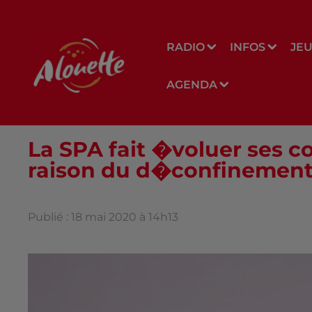
RADIO
INFOS
JE
AGENDA
La SPA fait �voluer ses c
raison du d�confinemen
Publié : 18 mai 2020 à 14h13