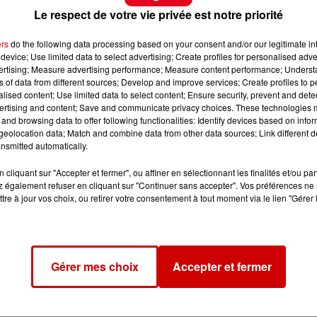
Le respect de votre vie privée est notre priorité
ers
do the following data processing based on your consent and/or our legitimate int
device; Use limited data to select advertising; Create profiles for personalised adver
vertising; Measure advertising performance; Measure content performance; Unders
ns of data from different sources; Develop and improve services; Create profiles to 
alised content; Use limited data to select content; Ensure security, prevent and detect
ertising and content; Save and communicate privacy choices. These technologies
and browsing data to offer following functionalities: Identify devices based on infor
eolocation data; Match and combine data from other data sources; Link different de
nsmitted automatically.
cliquant sur "Accepter et fermer", ou affiner en sélectionnant les finalités et/ou pa
 également refuser en cliquant sur "Continuer sans accepter". Vos préférences ne 
continue d’encourager l’adoption de ses animaux qui, le personnel
tre à jour vos choix, ou retirer votre consentement à tout moment via le lien "Gérer 
ritent pas d’être abandonnés.
impossibilité de se rendre sur place, il est maintenant possible
internet ou en téléphonant au sans remplir de formulaire « d’adopti
Gérer mes choix
Accepter et fermer