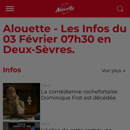
Alouette - Les Infos du
03 Février 07h30 en
Deux-Sèvres.
Infos
Voir plus
12h41
La comédienne rochefortaise
Dominique Frot est décédée
11h12