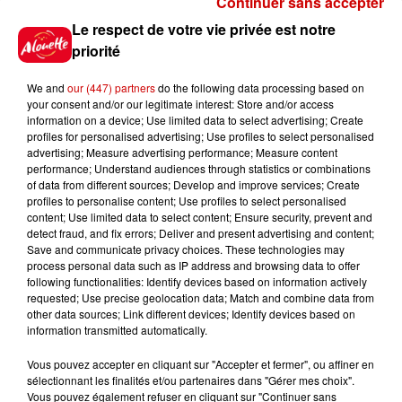
Continuer sans accepter
Gagnez vos places pour le
Le respect de votre vie privée est notre
festival Marché Gourmand 2026
priorité
à Coulon !
We and
our (447) partners
do the following data processing based on
your consent and/or our legitimate interest: Store and/or access
information on a device; Use limited data to select advertising; Create
profiles for personalised advertising; Use profiles to select personalised
Le Duel - Gagnez vos entrées
advertising; Measure advertising performance; Measure content
pour l'un des zoos de nos
performance; Understand audiences through statistics or combinations
régions !
of data from different sources; Develop and improve services; Create
profiles to personalise content; Use profiles to select personalised
content; Use limited data to select content; Ensure security, prevent and
detect fraud, and fix errors; Deliver and present advertising and content;
Save and communicate privacy choices. These technologies may
Destination Vacances - Gagnez
process personal data such as IP address and browsing data to offer
votre séjour en famille au cœur
following functionalities: Identify devices based on information actively
requested; Use precise geolocation data; Match and combine data from
de la...
other data sources; Link different devices; Identify devices based on
information transmitted automatically.
Vous pouvez accepter en cliquant sur "Accepter et fermer", ou affiner en
sélectionnant les finalités et/ou partenaires dans "Gérer mes choix".
Destination Vacances : inscrivez-
Vous pouvez également refuser en cliquant sur "Continuer sans