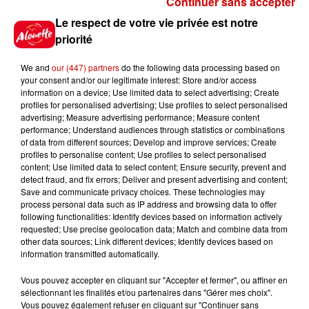
Continuer sans accepter
Gagnez vos places pour le
Le respect de votre vie privée est notre
festival Marché Gourmand 2026
priorité
à Coulon !
We and
our (447) partners
do the following data processing based on
your consent and/or our legitimate interest: Store and/or access
information on a device; Use limited data to select advertising; Create
profiles for personalised advertising; Use profiles to select personalised
Le Duel - Gagnez vos entrées
advertising; Measure advertising performance; Measure content
pour l'un des zoos de nos
performance; Understand audiences through statistics or combinations
régions !
of data from different sources; Develop and improve services; Create
profiles to personalise content; Use profiles to select personalised
content; Use limited data to select content; Ensure security, prevent and
detect fraud, and fix errors; Deliver and present advertising and content;
Save and communicate privacy choices. These technologies may
Destination Vacances - Gagnez
process personal data such as IP address and browsing data to offer
votre séjour en famille au cœur
following functionalities: Identify devices based on information actively
requested; Use precise geolocation data; Match and combine data from
de la...
other data sources; Link different devices; Identify devices based on
information transmitted automatically.
Vous pouvez accepter en cliquant sur "Accepter et fermer", ou affiner en
sélectionnant les finalités et/ou partenaires dans "Gérer mes choix".
Destination Vacances : inscrivez-
Vous pouvez également refuser en cliquant sur "Continuer sans