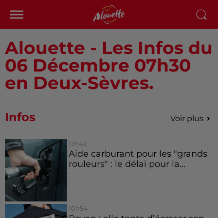
Alouette - Les Infos du
06 Décembre 07h30
en Deux-Sèvres.
Infos
Voir plus
13h42
Aide carburant pour les "grands
rouleurs" : le délai pour la...
10h54