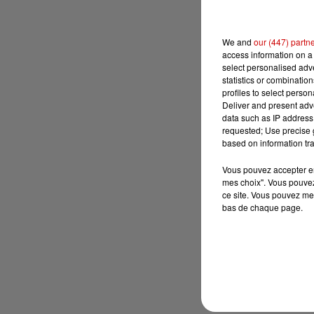
We and
our (447) partn
access information on a 
select personalised ad
statistics or combinatio
profiles to select person
Deliver and present adv
data such as IP address 
requested; Use precise g
based on information tra
Vous pouvez accepter en 
mes choix". Vous pouvez
ce site. Vous pouvez met
bas de chaque page.