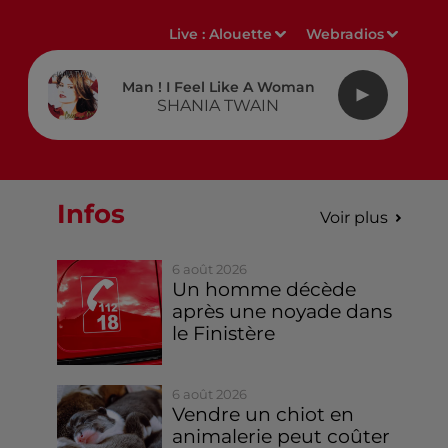
Live :
Alouette
Webradios
Man ! I Feel Like A Woman
SHANIA TWAIN
Infos
Voir plus
6 août 2026
Un homme décède
après une noyade dans
le Finistère
6 août 2026
Vendre un chiot en
animalerie peut coûter