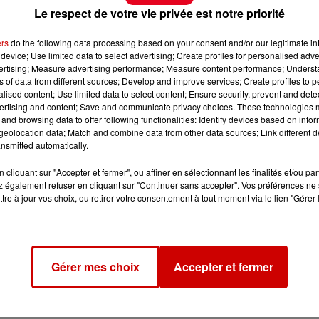
Le respect de votre vie privée est notre priorité
ers
do the following data processing based on your consent and/or our legitimate int
device; Use limited data to select advertising; Create profiles for personalised adver
vertising; Measure advertising performance; Measure content performance; Unders
ns of data from different sources; Develop and improve services; Create profiles to 
alised content; Use limited data to select content; Ensure security, prevent and detect
ertising and content; Save and communicate privacy choices. These technologies
and browsing data to offer following functionalities: Identify devices based on infor
eolocation data; Match and combine data from other data sources; Link different de
nsmitted automatically.
cliquant sur "Accepter et fermer", ou affiner en sélectionnant les finalités et/ou pa
 également refuser en cliquant sur "Continuer sans accepter". Vos préférences ne 
tre à jour vos choix, ou retirer votre consentement à tout moment via le lien "Gérer 
Gérer mes choix
Accepter et fermer