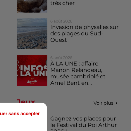
très cher
6 août 2026
Invasion de physalies sur
des plages du Sud-
Ouest
6 août 2026
À LA UNE : affaire
Manon Relandeau,
musée cambriolé et
Amel Bent en...
Jeux
Voir plus
uer sans accepter
Gagnez vos places pour
le Festival du Roi Arthur