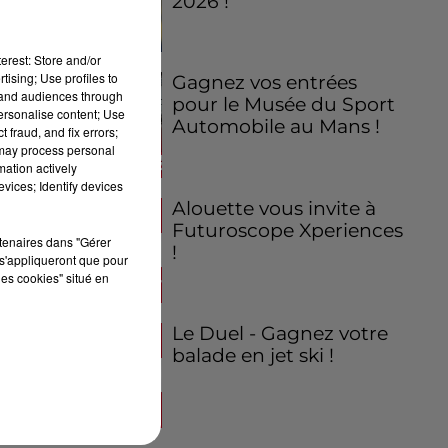
2026 !
erest: Store and/or
tising; Use profiles to
Gagnez vos entrées
tand audiences through
pour le Musée du Sport
personalise content; Use
Automobile au Mans !
 fraud, and fix errors;
 may process personal
mation actively
vices; Identify devices
Alouette vous invite à
Futuroscope Xperiences
rtenaires dans "Gérer
!
s'appliqueront que pour
les cookies" situé en
Le Duel - Gagnez votre
balade en jet ski !