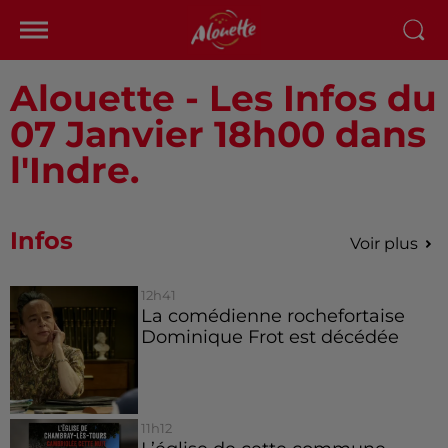
Alouette - Les Infos du
07 Janvier 18h00 dans
l'Indre.
Infos
Voir plus
12h41
La comédienne rochefortaise
Dominique Frot est décédée
11h12