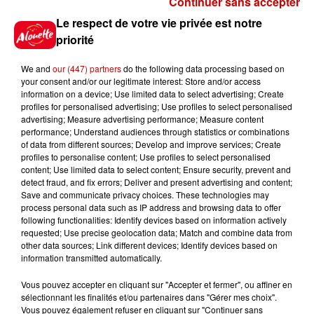
Continuer sans accepter
Gagnez vos places pour le
Le respect de votre vie privée est notre
festival Marché Gourmand 2026
priorité
à Coulon !
We and
our (447) partners
do the following data processing based on
your consent and/or our legitimate interest: Store and/or access
information on a device; Use limited data to select advertising; Create
profiles for personalised advertising; Use profiles to select personalised
Le Duel - Gagnez vos entrées
advertising; Measure advertising performance; Measure content
pour l'un des zoos de nos
performance; Understand audiences through statistics or combinations
régions !
of data from different sources; Develop and improve services; Create
profiles to personalise content; Use profiles to select personalised
content; Use limited data to select content; Ensure security, prevent and
detect fraud, and fix errors; Deliver and present advertising and content;
Save and communicate privacy choices. These technologies may
Destination Vacances - Gagnez
process personal data such as IP address and browsing data to offer
votre séjour en famille au cœur
following functionalities: Identify devices based on information actively
requested; Use precise geolocation data; Match and combine data from
de la...
other data sources; Link different devices; Identify devices based on
information transmitted automatically.
Vous pouvez accepter en cliquant sur "Accepter et fermer", ou affiner en
sélectionnant les finalités et/ou partenaires dans "Gérer mes choix".
Destination Vacances : inscrivez-
Vous pouvez également refuser en cliquant sur "Continuer sans