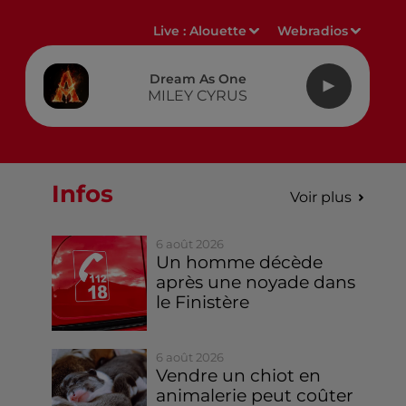
Live :
Alouette
Webradios
Dream As One
MILEY CYRUS
Infos
Voir plus
6 août 2026
Un homme décède
après une noyade dans
le Finistère
6 août 2026
Vendre un chiot en
animalerie peut coûter