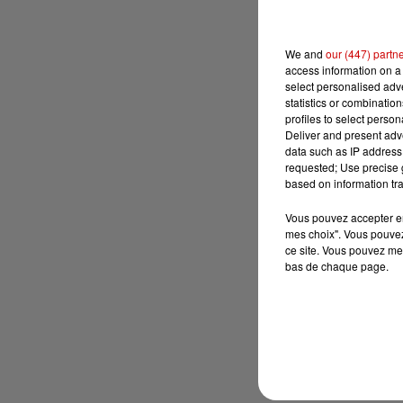
We and
our (447) partn
access information on a 
select personalised ad
statistics or combinatio
profiles to select person
Deliver and present adv
data such as IP address 
requested; Use precise g
based on information tra
Vous pouvez accepter en 
mes choix". Vous pouvez
ce site. Vous pouvez met
bas de chaque page.