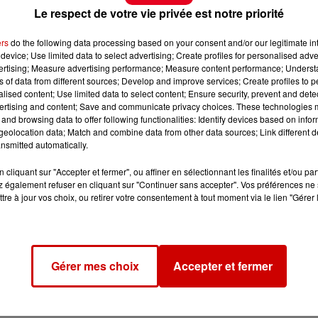
Le respect de votre vie privée est notre priorité
ers
do the following data processing based on your consent and/or our legitimate int
device; Use limited data to select advertising; Create profiles for personalised adver
vertising; Measure advertising performance; Measure content performance; Unders
ns of data from different sources; Develop and improve services; Create profiles to 
alised content; Use limited data to select content; Ensure security, prevent and detect
ertising and content; Save and communicate privacy choices. These technologies
and browsing data to offer following functionalities: Identify devices based on infor
eolocation data; Match and combine data from other data sources; Link different de
nsmitted automatically.
cliquant sur "Accepter et fermer", ou affiner en sélectionnant les finalités et/ou pa
 également refuser en cliquant sur "Continuer sans accepter". Vos préférences ne 
tre à jour vos choix, ou retirer votre consentement à tout moment via le lien "Gérer 
Gérer mes choix
Accepter et fermer