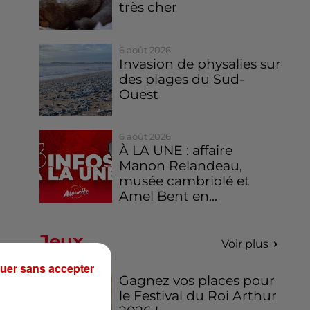
très cher
6 août 2026
Invasion de physalies sur
des plages du Sud-
Ouest
6 août 2026
À LA UNE : affaire
Manon Relandeau,
musée cambriolé et
Amel Bent en...
Jeux
Voir plus
uer sans accepter
Gagnez vos places pour
le Festival du Roi Arthur