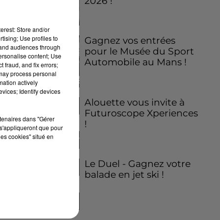
2026 !
erest: Store and/or
tising; Use profiles to
Gagnez vos entrées
tand audiences through
pour le Musée du Sport
personalise content; Use
Automobile au Mans !
 fraud, and fix errors;
 may process personal
mation actively
vices; Identify devices
Alouette vous invite à
Futuroscope Xperiences
rtenaires dans "Gérer
!
s'appliqueront que pour
les cookies" situé en
Le Duel - Gagnez votre
balade en jet ski !