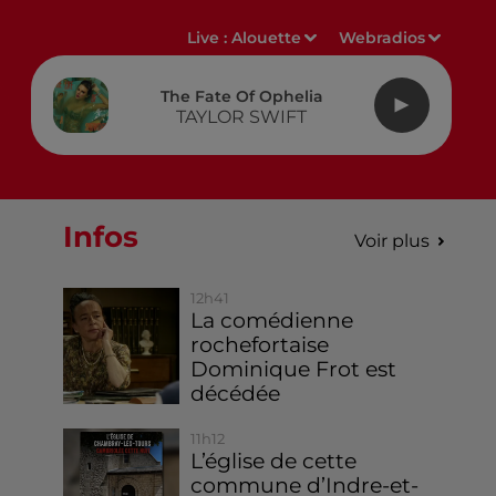
Live :
Alouette
Webradios
The Fate Of Ophelia
TAYLOR SWIFT
Infos
Voir plus
12h41
La comédienne
rochefortaise
Dominique Frot est
décédée
11h12
L’église de cette
commune d’Indre-et-