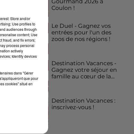
Gourmand 2026 à
Coulon !
erest: Store and/or
tising; Use profiles to
Le Duel - Gagnez vos
tand audiences through
entrées pour l'un des
personalise content; Use
zoos de nos régions !
 fraud, and fix errors;
 may process personal
mation actively
vices; Identify devices
Destination Vacances -
Gagnez votre séjour en
rtenaires dans "Gérer
famille au cœur de la...
s'appliqueront que pour
les cookies" situé en
Destination Vacances :
inscrivez-vous !