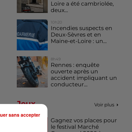
Loire a été cambriolée,
deux...
10h20
Incendies suspects en
Deux-Sèvres et en
Maine-et-Loire : un...
8h49
Rennes : enquête
ouverte après un
accident impliquant un
conducteur...
Jeux
Voir plus
uer sans accepter
Gagnez vos places pour
le festival Marché