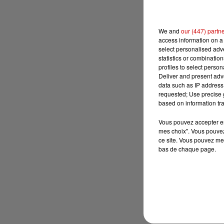
We and
our (447) partn
access information on a 
select personalised ad
statistics or combinatio
profiles to select person
Deliver and present adv
data such as IP address 
requested; Use precise g
based on information tra
Vous pouvez accepter en 
mes choix". Vous pouvez
ce site. Vous pouvez met
bas de chaque page.