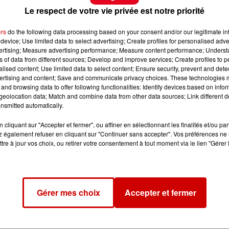
Le respect de votre vie privée est notre priorité
ers
do the following data processing based on your consent and/or our legitimate int
device; Use limited data to select advertising; Create profiles for personalised adver
vertising; Measure advertising performance; Measure content performance; Unders
ns of data from different sources; Develop and improve services; Create profiles to 
alised content; Use limited data to select content; Ensure security, prevent and detect
ertising and content; Save and communicate privacy choices. These technologies
and browsing data to offer following functionalities: Identify devices based on infor
eolocation data; Match and combine data from other data sources; Link different de
nsmitted automatically.
cliquant sur "Accepter et fermer", ou affiner en sélectionnant les finalités et/ou pa
 également refuser en cliquant sur "Continuer sans accepter". Vos préférences ne 
tre à jour vos choix, ou retirer votre consentement à tout moment via le lien "Gérer 
Gérer mes choix
Accepter et fermer