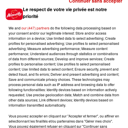
Continuer sans accepter
Gagnez vos places pour le
Le respect de votre vie privée est notre
festival Marché Gourmand 2026
priorité
à Coulon !
We and
our (447) partners
do the following data processing based on
your consent and/or our legitimate interest: Store and/or access
information on a device; Use limited data to select advertising; Create
profiles for personalised advertising; Use profiles to select personalised
Le Duel - Gagnez vos entrées
advertising; Measure advertising performance; Measure content
pour l'un des zoos de nos
performance; Understand audiences through statistics or combinations
régions !
of data from different sources; Develop and improve services; Create
profiles to personalise content; Use profiles to select personalised
content; Use limited data to select content; Ensure security, prevent and
detect fraud, and fix errors; Deliver and present advertising and content;
Save and communicate privacy choices. These technologies may
Destination Vacances - Gagnez
process personal data such as IP address and browsing data to offer
votre séjour en famille au cœur
following functionalities: Identify devices based on information actively
requested; Use precise geolocation data; Match and combine data from
de la...
other data sources; Link different devices; Identify devices based on
information transmitted automatically.
Vous pouvez accepter en cliquant sur "Accepter et fermer", ou affiner en
sélectionnant les finalités et/ou partenaires dans "Gérer mes choix".
Destination Vacances : inscrivez-
Vous pouvez également refuser en cliquant sur "Continuer sans