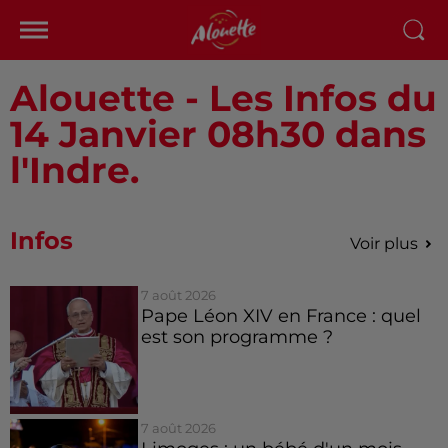
Alouette - Les Infos du
14 Janvier 08h30 dans
l'Indre.
Infos
Voir plus
7 août 2026
Pape Léon XIV en France : quel
est son programme ?
7 août 2026