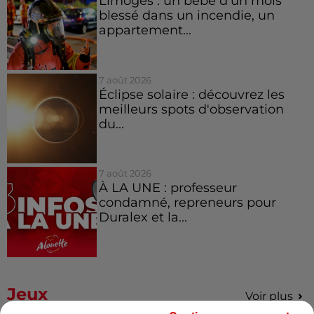
Limoges : un bébé d'un mois
blessé dans un incendie, un
appartement...
7 août 2026
Éclipse solaire : découvrez les
meilleurs spots d'observation
du...
7 août 2026
À LA UNE : professeur
condamné, repreneurs pour
Duralex et la...
Jeux
Voir plus