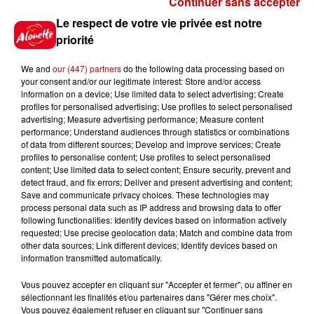
Continuer sans accepter
Gagnez vos places pour le
Le respect de votre vie privée est notre
festival Marché Gourmand 2026
priorité
à Coulon !
We and
our (447) partners
do the following data processing based on
your consent and/or our legitimate interest: Store and/or access
information on a device; Use limited data to select advertising; Create
profiles for personalised advertising; Use profiles to select personalised
Le Duel - Gagnez vos entrées
advertising; Measure advertising performance; Measure content
pour l'un des zoos de nos
performance; Understand audiences through statistics or combinations
régions !
of data from different sources; Develop and improve services; Create
profiles to personalise content; Use profiles to select personalised
content; Use limited data to select content; Ensure security, prevent and
detect fraud, and fix errors; Deliver and present advertising and content;
Save and communicate privacy choices. These technologies may
Destination Vacances - Gagnez
process personal data such as IP address and browsing data to offer
votre séjour en famille au cœur
following functionalities: Identify devices based on information actively
requested; Use precise geolocation data; Match and combine data from
de la...
other data sources; Link different devices; Identify devices based on
information transmitted automatically.
Vous pouvez accepter en cliquant sur "Accepter et fermer", ou affiner en
sélectionnant les finalités et/ou partenaires dans "Gérer mes choix".
Destination Vacances : inscrivez-
Vous pouvez également refuser en cliquant sur "Continuer sans