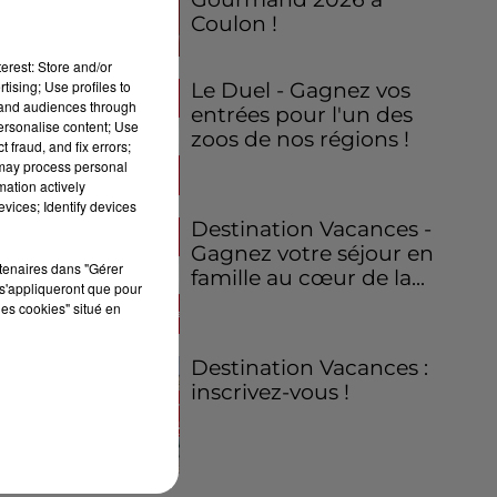
Coulon !
erest: Store and/or
tising; Use profiles to
Le Duel - Gagnez vos
tand audiences through
entrées pour l'un des
personalise content; Use
zoos de nos régions !
 fraud, and fix errors;
 may process personal
mation actively
vices; Identify devices
Destination Vacances -
Gagnez votre séjour en
rtenaires dans "Gérer
famille au cœur de la...
s'appliqueront que pour
les cookies" situé en
Destination Vacances :
inscrivez-vous !