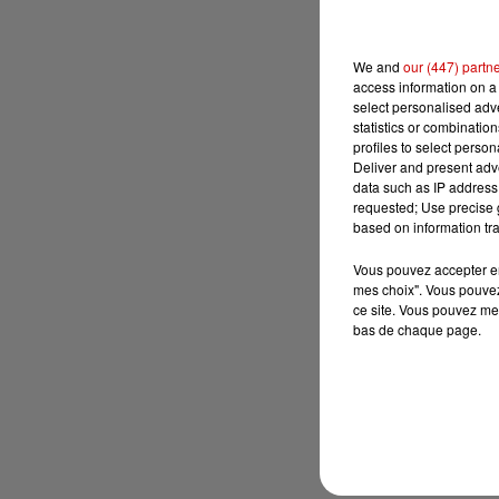
We and
our (447) partn
access information on a 
select personalised ad
statistics or combinatio
profiles to select person
Deliver and present adv
data such as IP address 
requested; Use precise g
based on information tra
Vous pouvez accepter en 
mes choix". Vous pouvez
ce site. Vous pouvez met
bas de chaque page.