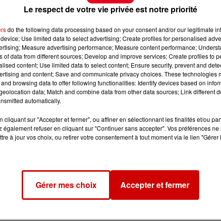
Le respect de votre vie privée est notre priorité
ers
do the following data processing based on your consent and/or our legitimate int
device; Use limited data to select advertising; Create profiles for personalised adver
vertising; Measure advertising performance; Measure content performance; Unders
ns of data from different sources; Develop and improve services; Create profiles to 
alised content; Use limited data to select content; Ensure security, prevent and detect
ertising and content; Save and communicate privacy choices. These technologies
and browsing data to offer following functionalities: Identify devices based on infor
eolocation data; Match and combine data from other data sources; Link different de
nsmitted automatically.
cliquant sur "Accepter et fermer", ou affiner en sélectionnant les finalités et/ou pa
 également refuser en cliquant sur "Continuer sans accepter". Vos préférences ne 
tre à jour vos choix, ou retirer votre consentement à tout moment via le lien "Gérer 
Gérer mes choix
Accepter et fermer