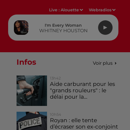
Live :
Alouette
Webradios
I'm Every Woman
WHITNEY HOUSTON
Infos
Voir plus
13h42
Aide carburant pour les
"grands rouleurs" : le
délai pour la...
10h54
Royan : elle tente
d’écraser son ex-conjoint