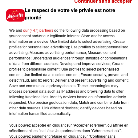
Continuer sans accepter
Gagnez vos places pour le
Le respect de votre vie privée est notre
festival Marché Gourmand 2026
priorité
à Coulon !
We and
our (447) partners
do the following data processing based on
your consent and/or our legitimate interest: Store and/or access
information on a device; Use limited data to select advertising; Create
profiles for personalised advertising; Use profiles to select personalised
Le Duel - Gagnez vos entrées
advertising; Measure advertising performance; Measure content
pour l'un des zoos de nos
performance; Understand audiences through statistics or combinations
régions !
of data from different sources; Develop and improve services; Create
profiles to personalise content; Use profiles to select personalised
content; Use limited data to select content; Ensure security, prevent and
detect fraud, and fix errors; Deliver and present advertising and content;
Save and communicate privacy choices. These technologies may
Destination Vacances - Gagnez
process personal data such as IP address and browsing data to offer
votre séjour en famille au cœur
following functionalities: Identify devices based on information actively
requested; Use precise geolocation data; Match and combine data from
de la...
other data sources; Link different devices; Identify devices based on
information transmitted automatically.
Vous pouvez accepter en cliquant sur "Accepter et fermer", ou affiner en
sélectionnant les finalités et/ou partenaires dans "Gérer mes choix".
Destination Vacances : inscrivez-
Vous pouvez également refuser en cliquant sur "Continuer sans