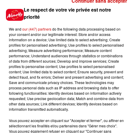
Continuer sans accepter
Gagnez vos places pour le
Le respect de votre vie privée est notre
festival Marché Gourmand 2026
priorité
à Coulon !
We and
our (447) partners
do the following data processing based on
your consent and/or our legitimate interest: Store and/or access
information on a device; Use limited data to select advertising; Create
profiles for personalised advertising; Use profiles to select personalised
Le Duel - Gagnez vos entrées
advertising; Measure advertising performance; Measure content
pour l'un des zoos de nos
performance; Understand audiences through statistics or combinations
régions !
of data from different sources; Develop and improve services; Create
profiles to personalise content; Use profiles to select personalised
content; Use limited data to select content; Ensure security, prevent and
detect fraud, and fix errors; Deliver and present advertising and content;
Save and communicate privacy choices. These technologies may
Destination Vacances - Gagnez
process personal data such as IP address and browsing data to offer
votre séjour en famille au cœur
following functionalities: Identify devices based on information actively
requested; Use precise geolocation data; Match and combine data from
de la...
other data sources; Link different devices; Identify devices based on
information transmitted automatically.
Vous pouvez accepter en cliquant sur "Accepter et fermer", ou affiner en
sélectionnant les finalités et/ou partenaires dans "Gérer mes choix".
Destination Vacances : inscrivez-
Vous pouvez également refuser en cliquant sur "Continuer sans