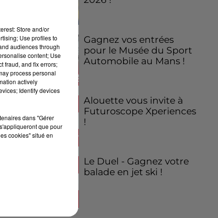
erest: Store and/or
tising; Use profiles to
Gagnez vos entrées
tand audiences through
pour le Musée du Sport
personalise content; Use
Automobile au Mans !
 fraud, and fix errors;
 may process personal
mation actively
vices; Identify devices
Alouette vous invite à
Futuroscope Xperiences
rtenaires dans "Gérer
!
s'appliqueront que pour
les cookies" situé en
Le Duel - Gagnez votre
balade en jet ski !