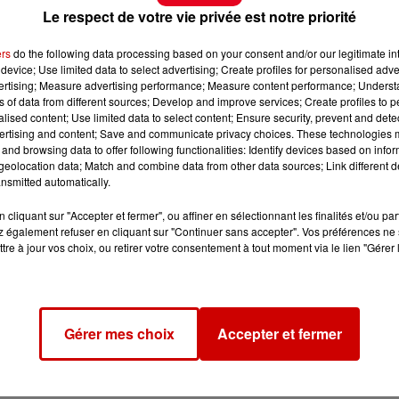
Le respect de votre vie privée est notre priorité
ers
do the following data processing based on your consent and/or our legitimate int
device; Use limited data to select advertising; Create profiles for personalised adver
vertising; Measure advertising performance; Measure content performance; Unders
ns of data from different sources; Develop and improve services; Create profiles to 
alised content; Use limited data to select content; Ensure security, prevent and detect
ertising and content; Save and communicate privacy choices. These technologies
and browsing data to offer following functionalities: Identify devices based on infor
eolocation data; Match and combine data from other data sources; Link different de
nsmitted automatically.
cliquant sur "Accepter et fermer", ou affiner en sélectionnant les finalités et/ou pa
 également refuser en cliquant sur "Continuer sans accepter". Vos préférences ne 
tre à jour vos choix, ou retirer votre consentement à tout moment via le lien "Gérer 
Gérer mes choix
Accepter et fermer