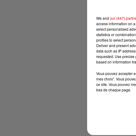
We and
our (447) partn
access information on a 
select personalised ad
statistics or combinatio
profiles to select person
Deliver and present adv
data such as IP address 
requested; Use precise g
based on information tra
Vous pouvez accepter en 
mes choix". Vous pouvez
ce site. Vous pouvez met
bas de chaque page.