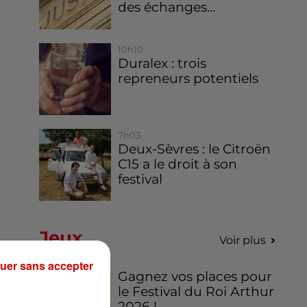
des échanges...
10h10
Duralex : trois
repreneurs potentiels
7h03
Deux-Sèvres : le Citroën
C15 a le droit à son
festival
Jeux
Voir plus
uer sans accepter
Gagnez vos places pour
le Festival du Roi Arthur
2026 !