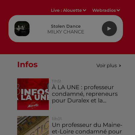
Live :
Alouette
Webradios
Stolen Dance
MILKY CHANCE
Infos
Voir plus
11h51
À LA UNE : professeur
condamné, repreneurs
pour Duralex et la...
11h01
Un professeur du Maine-
et-Loire condamné pour