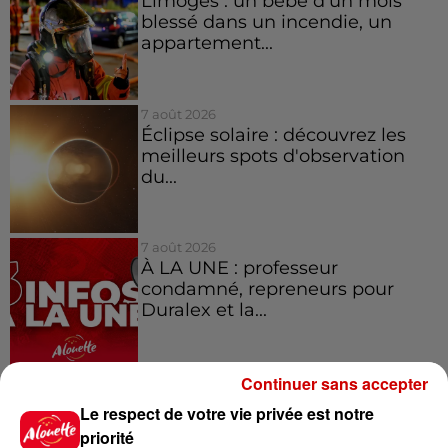
Limoges : un bébé d'un mois
blessé dans un incendie, un
appartement...
7 août 2026
Éclipse solaire : découvrez les
meilleurs spots d'observation
du...
7 août 2026
À LA UNE : professeur
condamné, repreneurs pour
Duralex et la...
Continuer sans accepter
Le respect de votre vie privée est notre
Jeux
Voir plus
priorité