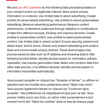
Le Duel - Gagnez vos entrées
We and
our (447) partners
do the following data processing based on
pour l'un des zoos de nos
your consent and/or our legitimate interest: Store and/or access
information on a device; Use limited data to select advertising; Create
régions !
profiles for personalised advertising; Use profiles to select personalised
advertising; Measure advertising performance; Measure content
performance; Understand audiences through statistics or combinations
of data from different sources; Develop and improve services; Create
profiles to personalise content; Use profiles to select personalised
Destination Vacances - Gagnez
content; Use limited data to select content; Ensure security, prevent and
votre séjour en famille au cœur
detect fraud, and fix errors; Deliver and present advertising and content;
de la...
Save and communicate privacy choices. These technologies may
process personal data such as IP address and browsing data to offer
following functionalities: Identify devices based on information actively
requested; Use precise geolocation data; Match and combine data from
other data sources; Link different devices; Identify devices based on
Destination Vacances : inscrivez-
information transmitted automatically.
vous !
Vous pouvez accepter en cliquant sur "Accepter et fermer", ou affiner en
sélectionnant les finalités et/ou partenaires dans "Gérer mes choix".
Vous pouvez également refuser en cliquant sur "Continuer sans
accepter". Vos préférences ne s'appliqueront que pour ce site. Vous
pouvez mettre à jour vos choix, ou retirer votre consentement à tout
moment via le lien "Gérer les cookies" situé en bas de chaque page.