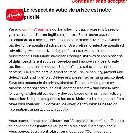
Continuer sans accepter
Gagnez vos places pour le
Le respect de votre vie privée est notre
festival Marché Gourmand 2026
priorité
à Coulon !
We and
our (447) partners
do the following data processing based on
your consent and/or our legitimate interest: Store and/or access
information on a device; Use limited data to select advertising; Create
profiles for personalised advertising; Use profiles to select personalised
Le Duel - Gagnez vos entrées
advertising; Measure advertising performance; Measure content
pour l'un des zoos de nos
performance; Understand audiences through statistics or combinations
régions !
of data from different sources; Develop and improve services; Create
profiles to personalise content; Use profiles to select personalised
content; Use limited data to select content; Ensure security, prevent and
detect fraud, and fix errors; Deliver and present advertising and content;
Save and communicate privacy choices. These technologies may
Destination Vacances - Gagnez
process personal data such as IP address and browsing data to offer
votre séjour en famille au cœur
following functionalities: Identify devices based on information actively
requested; Use precise geolocation data; Match and combine data from
de la...
other data sources; Link different devices; Identify devices based on
information transmitted automatically.
Vous pouvez accepter en cliquant sur "Accepter et fermer", ou affiner en
sélectionnant les finalités et/ou partenaires dans "Gérer mes choix".
Destination Vacances : inscrivez-
Vous pouvez également refuser en cliquant sur "Continuer sans