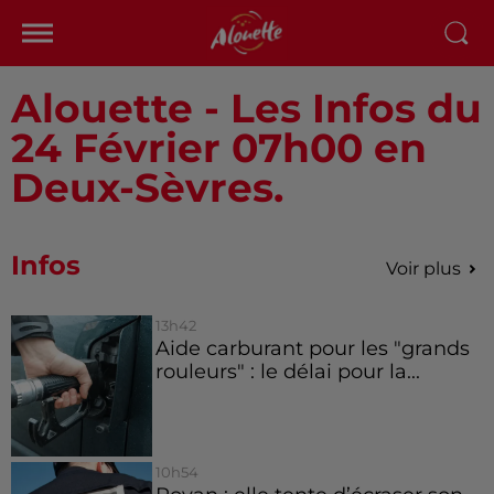
Alouette - Les Infos du
24 Février 07h00 en
Deux-Sèvres.
Infos
Voir plus
13h42
Aide carburant pour les "grands
rouleurs" : le délai pour la...
10h54