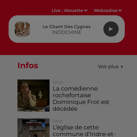
Live :
Alouette
Webradios
Le Chant Des Cygnes
INDOCHINE
Infos
Voir plus
12h41
La comédienne
rochefortaise
Dominique Frot est
décédée
11h12
L’église de cette
commune d’Indre-et-