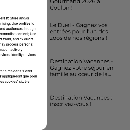
Gourmand 2026 à
Coulon !
erest: Store and/or
tising; Use profiles to
Le Duel - Gagnez vos
tand audiences through
entrées pour l'un des
personalise content; Use
zoos de nos régions !
 fraud, and fix errors;
 may process personal
mation actively
vices; Identify devices
Destination Vacances -
Gagnez votre séjour en
rtenaires dans "Gérer
famille au cœur de la...
s'appliqueront que pour
les cookies" situé en
Destination Vacances :
inscrivez-vous !