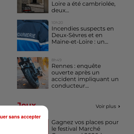
Loire a été cambriolée,
deux...
10h20
Incendies suspects en
Deux-Sèvres et en
Maine-et-Loire : un...
8h49
Rennes : enquête
ouverte après un
accident impliquant un
conducteur...
Jeux
Voir plus
uer sans accepter
Gagnez vos places pour
le festival Marché