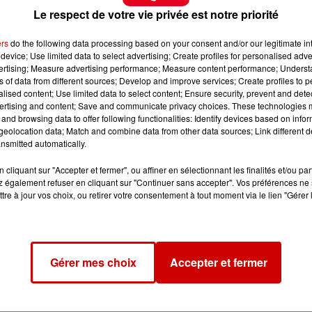
Le respect de votre vie privée est notre priorité
ers
do the following data processing based on your consent and/or our legitimate int
device; Use limited data to select advertising; Create profiles for personalised adver
vertising; Measure advertising performance; Measure content performance; Unders
ns of data from different sources; Develop and improve services; Create profiles to 
alised content; Use limited data to select content; Ensure security, prevent and detect
ertising and content; Save and communicate privacy choices. These technologies
and browsing data to offer following functionalities: Identify devices based on infor
eolocation data; Match and combine data from other data sources; Link different de
nsmitted automatically.
cliquant sur "Accepter et fermer", ou affiner en sélectionnant les finalités et/ou pa
 également refuser en cliquant sur "Continuer sans accepter". Vos préférences ne 
tre à jour vos choix, ou retirer votre consentement à tout moment via le lien "Gérer 
Gérer mes choix
Accepter et fermer