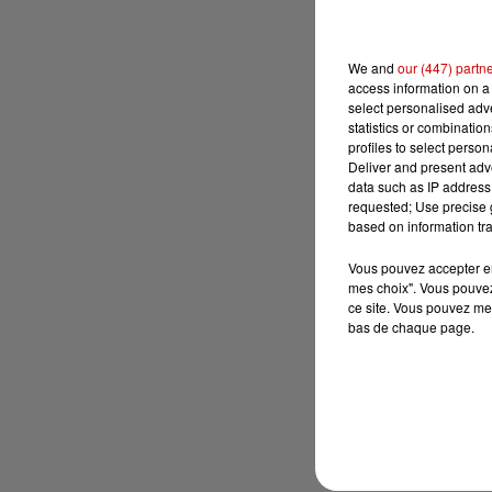
We and
our (447) partn
access information on a 
select personalised ad
statistics or combinatio
profiles to select person
Deliver and present adv
data such as IP address 
requested; Use precise g
based on information tra
Vous pouvez accepter en 
mes choix". Vous pouvez
ce site. Vous pouvez met
bas de chaque page.