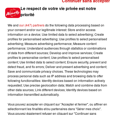
Continuer sans accepter
Gagnez vos places pour le
Le respect de votre vie privée est notre
Festival du Roi Arthur 2026 !
priorité
We and
our (447) partners
do the following data processing based on
your consent and/or our legitimate interest: Store and/or access
information on a device; Use limited data to select advertising; Create
profiles for personalised advertising; Use profiles to select personalised
Gagnez vos entrées pour le
advertising; Measure advertising performance; Measure content
Musée du Sport Automobile au
performance; Understand audiences through statistics or combinations
Mans !
of data from different sources; Develop and improve services; Create
profiles to personalise content; Use profiles to select personalised
content; Use limited data to select content; Ensure security, prevent and
detect fraud, and fix errors; Deliver and present advertising and content;
Save and communicate privacy choices. These technologies may
Alouette vous invite à
process personal data such as IP address and browsing data to offer
Futuroscope Xperiences !
following functionalities: Identify devices based on information actively
requested; Use precise geolocation data; Match and combine data from
other data sources; Link different devices; Identify devices based on
information transmitted automatically.
Vous pouvez accepter en cliquant sur "Accepter et fermer", ou affiner en
sélectionnant les finalités et/ou partenaires dans "Gérer mes choix".
Le Duel - Gagnez votre balade
Vous pouvez également refuser en cliquant sur "Continuer sans