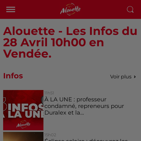
Alouette - Les Infos du
28 Avril 10h00 en
Vendée.
Infos
Voir plus
11h51
À LA UNE : professeur
condamné, repreneurs pour
Duralex et la...
15h02