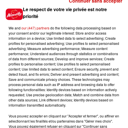
Continuer sans accepter
Gagnez vos places pour le
Le respect de votre vie privée est notre
festival Marché Gourmand 2026
priorité
à Coulon !
We and
our (447) partners
do the following data processing based on
your consent and/or our legitimate interest: Store and/or access
information on a device; Use limited data to select advertising; Create
profiles for personalised advertising; Use profiles to select personalised
Le Duel - Gagnez vos entrées
advertising; Measure advertising performance; Measure content
pour l'un des zoos de nos
performance; Understand audiences through statistics or combinations
régions !
of data from different sources; Develop and improve services; Create
profiles to personalise content; Use profiles to select personalised
content; Use limited data to select content; Ensure security, prevent and
detect fraud, and fix errors; Deliver and present advertising and content;
Save and communicate privacy choices. These technologies may
Destination Vacances - Gagnez
process personal data such as IP address and browsing data to offer
votre séjour en famille au cœur
following functionalities: Identify devices based on information actively
requested; Use precise geolocation data; Match and combine data from
de la...
other data sources; Link different devices; Identify devices based on
information transmitted automatically.
Vous pouvez accepter en cliquant sur "Accepter et fermer", ou affiner en
sélectionnant les finalités et/ou partenaires dans "Gérer mes choix".
Destination Vacances : inscrivez-
Vous pouvez également refuser en cliquant sur "Continuer sans