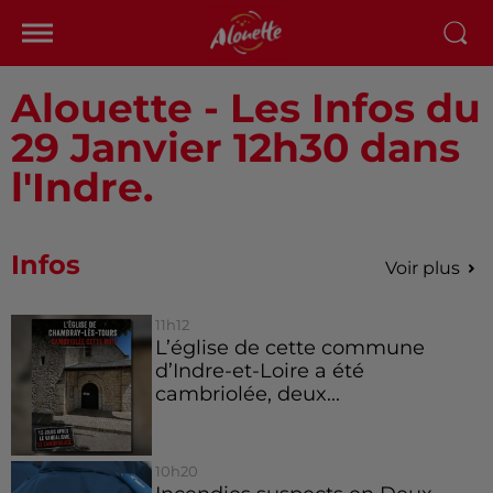
Alouette - Les Infos du
29 Janvier 12h30 dans
l'Indre.
Infos
Voir plus
11h12
L’église de cette commune
d’Indre-et-Loire a été
cambriolée, deux...
10h20