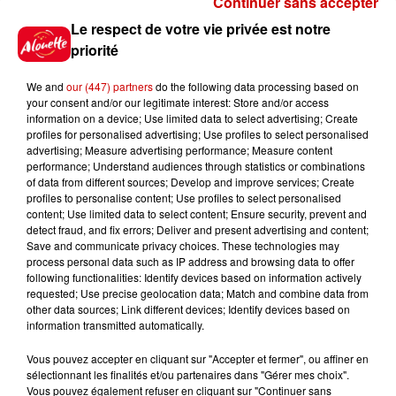
Continuer sans accepter
Gagnez vos places pour le
Le respect de votre vie privée est notre
festival Marché Gourmand 2026
priorité
à Coulon !
We and
our (447) partners
do the following data processing based on
your consent and/or our legitimate interest: Store and/or access
information on a device; Use limited data to select advertising; Create
profiles for personalised advertising; Use profiles to select personalised
Le Duel - Gagnez vos entrées
advertising; Measure advertising performance; Measure content
pour l'un des zoos de nos
performance; Understand audiences through statistics or combinations
régions !
of data from different sources; Develop and improve services; Create
profiles to personalise content; Use profiles to select personalised
content; Use limited data to select content; Ensure security, prevent and
detect fraud, and fix errors; Deliver and present advertising and content;
Save and communicate privacy choices. These technologies may
Destination Vacances - Gagnez
process personal data such as IP address and browsing data to offer
votre séjour en famille au cœur
following functionalities: Identify devices based on information actively
requested; Use precise geolocation data; Match and combine data from
de la...
other data sources; Link different devices; Identify devices based on
information transmitted automatically.
Vous pouvez accepter en cliquant sur "Accepter et fermer", ou affiner en
sélectionnant les finalités et/ou partenaires dans "Gérer mes choix".
Destination Vacances : inscrivez-
Vous pouvez également refuser en cliquant sur "Continuer sans